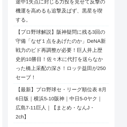
途中1失点に封じる力投を見せて反撃の
機運を高めるも追撃及ばず、黒星を喫
する。
【プロ野球解説】阪神疑問に残る3回の
守備「なぜ１点をあげたのか」DeNA新
戦力のビド再調整が必要！巨人井上歴
史的10勝目！佐々木に代打を送らなか
った橋上采配の深さ！ロッテ益田が250
セーブ！
【最新】プロ野球セ・リーグ順位表 8月
6日版｜横浜5-10阪神｜中日5-0ヤク｜
広島7-11巨人｜【まとめ・なんJ・
2ch】