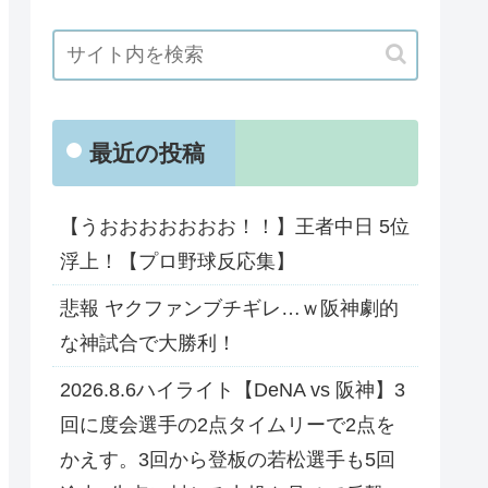
最近の投稿
【うおおおおおおお！！】王者中日 5位
浮上！【プロ野球反応集】
悲報 ヤクファンブチギレ…ｗ阪神劇的
な神試合で大勝利！
2026.8.6ハイライト【DeNA vs 阪神】3
回に度会選手の2点タイムリーで2点を
かえす。3回から登板の若松選手も5回