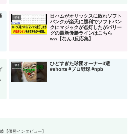
通
日ハムがオリックスに敗れソフト
NPB
バンクが楽天に勝利でソフトバン
クにマジックが点灯したがパリー
グの最新優勝ラインはこちら
ww【なんJ反応集】
ひどすぎた球団オーナー3選
NPB
イ
#shorts #プロ野球 #npb
イ
手
悠岐【優勝インタビュー】