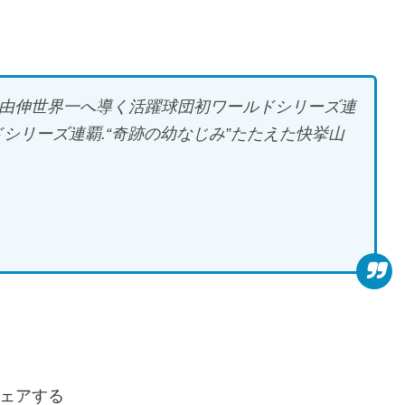
P山本由伸世界一へ導く活躍球団初ワールドシリーズ連
ドシリーズ連覇.“奇跡の幼なじみ”たたえた快挙山
ェアする