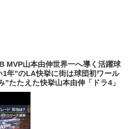
LB MVP山本由伸世界一へ導く活躍球
1年”のLA快挙に街は球団初ワール
み”たたえた快挙山本由伸「ドラ4」