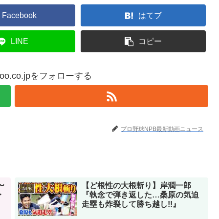
Facebook
はてブ
LINE
コピー
yahoo.co.jpをフォローする
プロ野球NPB最新動画ニュース
〜
【ど根性の大根斬り】岸潤一郎
NPB
〜
『執念で弾き返した…桑原の気迫
走塁も炸裂して勝ち越し!!』