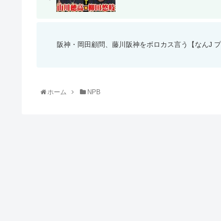
阪神・岡田顧問、藤川阪神をボロカス言う【なんJ プロ
ホーム
NPB