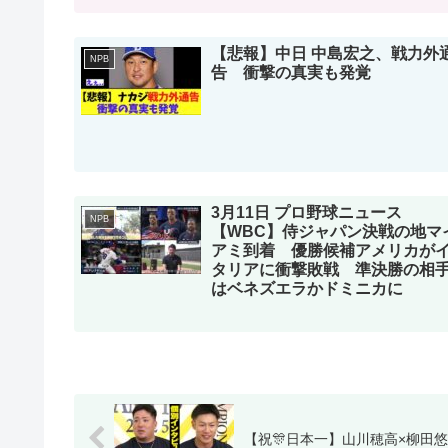
【悲報】中日 中島宏之、戦力外
NPB
告 衝撃の真実も発覚
3月11日 プロ野球ニュース
NPB
【WBC】侍ジャパン決戦の地マ
アミ到着 優勝候補アメリカが
タリアに衝撃敗戦 準決勝の相
はベネズエラかドミニカに
【祝🎊日本一】山川穂高×柳田