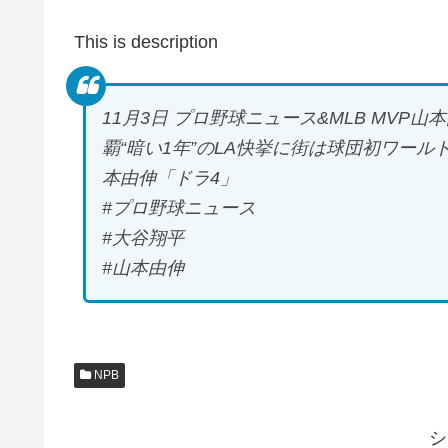
This is description
11月3日 プロ野球ニュース&MLB MV
覇“暗い1年”のLA快挙に街は球団初ワール
本由伸「ドラ4」
#プロ野球ニュース
#大谷翔平
#山本由伸
NPB
シ