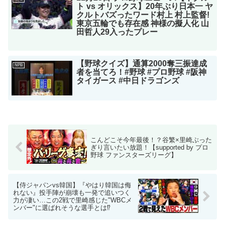
ト vs オリックス】20年ぶり日本一 ヤ
クルトバズったワード村上 村上監督!
東京五輪でも存在感 神様の擬人化 山
田哲人29入ったプレー
【野球クイズ】通算2000奪三振達成
NPB
者を当てろ！#野球 #プロ野球 #阪神
タイガース #中日ドラゴンズ
こんどこそ今年最後！？谷繁×里崎ぶった
ぎり言いたい放題！【supported by プロ
野球 ファンスターズリーグ】
【侍ジャパンvs韓国】『やはり韓国は侮
れない』投手陣が崩壊も一発で追いつく
力が凄い…この2戦で里崎感じた"WBCメ
ンバー"に選ばれそうな選手とは⁉︎