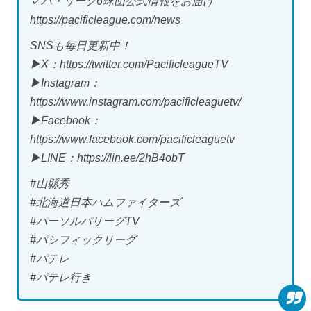
✓パ・リーグ6球団公式情報をお届け
https://pacificleague.com/news
SNSも毎日更新中！
▶X：https://twitter.com/PacificleagueTV
▶Instagram：
https://www.instagram.com/pacificleaguetv/
▶Facebook：
https://www.facebook.com/pacificleaguetv
▶LINE：https://lin.ee/2hB4obT
#山縣秀
#北海道日本ハムファイターズ
#パーソルパリーグTV
#パシフィックリーグ
#パテレ
#パテレ行き