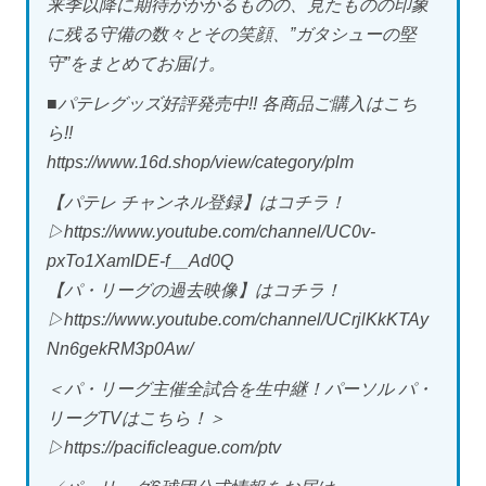
来季以降に期待がかかるものの、見たものの印象
に残る守備の数々とその笑顔、”ガタシューの堅
守”をまとめてお届け。
■パテレグッズ好評発売中!! 各商品ご購入はこち
ら!!
https://www.16d.shop/view/category/plm
【パテレ チャンネル登録】はコチラ！
▷https://www.youtube.com/channel/UC0v-
pxTo1XamIDE-f__Ad0Q
【パ・リーグの過去映像】はコチラ！
▷https://www.youtube.com/channel/UCrjlKkKTAy
Nn6gekRM3p0Aw/
＜パ・リーグ主催全試合を生中継！パーソル パ・
リーグTVはこちら！＞
▷https://pacificleague.com/ptv