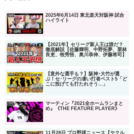
2025年6月14日 東北楽天対阪神 試合
NPB
ハイライト
【2021年】セリーグ新人王は誰だ？
NPB
徹底解説【佐藤輝明、中野拓夢、栗林
良吏、牧秀悟、奥川恭伸、伊藤将司】
【意外な選手も？】阪神･大竹が選
NPB
ぶ！セ･リーグの凄い打者ベスト5「ど
こに投げても打たれそう…」
マーティン『2021全ホームランまと
NPB
め』《THE FEATURE PLAYER》
11月28日 プロ野球ニュース【ヤクル
NPB