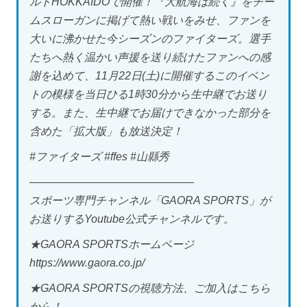
ルドHOKKAIDOで開催！『大航海は続く』をチー
ムスローガンに掲げて熱い戦いをみせ、ファンを
大いに沸かせた今シーズンのファイターズ。選手
たちへ熱く温かい声援を送り続けたファンへの感
謝を込めて、11月22日(土)に開催するこのイベン
トの模様を当日ひる1時30分から生中継でお送り
する。また、生中継でお届けできなかった部分を
含めた「拡大版」も放送決定！
#ファイターズ #ffes #山縣秀
———————————————
スポーツ専門チャンネル「GAORA SPORTS」が
お送りするYoutube公式チャンネルです。
★GAORA SPORTSホームページ
https://www.gaora.co.jp/
★GAORA SPORTSの視聴方法、ご加入はこちら
から！