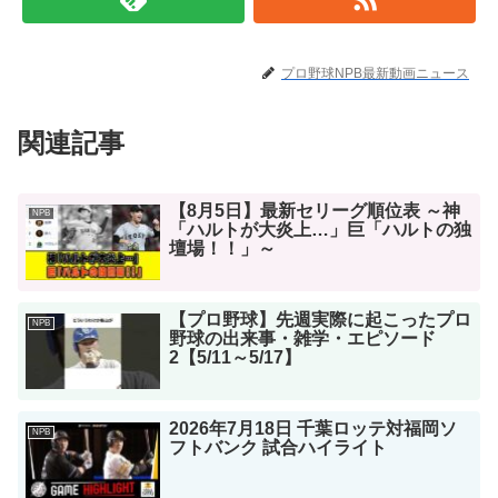
プロ野球NPB最新動画ニュース
関連記事
【8月5日】最新セリーグ順位表 ～神
NPB
「ハルトが大炎上…」巨「ハルトの独
壇場！！」～
【プロ野球】先週実際に起こったプロ
NPB
野球の出来事・雑学・エピソード
2【5/11～5/17】
2026年7月18日 千葉ロッテ対福岡ソ
NPB
フトバンク 試合ハイライト