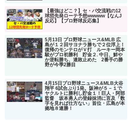
【最強はどこ？】セ・パ交流戦の12
NPB
球団先発ローテ予想wwwww【なんJ
反応】【プロ野球反応集】
5月13日 プロ野球ニュース&MLB 広
NPB
島が１２回サヨナラ勝ちで２位浮上！
復帰のモンテロがＶ打 ルーキー岡本
駿がプロ初勝利 貯金２. 中日、鮮や
か逆転勝ち、連敗止めた 2番手の勝
野が今季2勝目
4月15日プロ野球ニュース&MLB大谷
NPB
翔平 6試合ぶり1発。阪神が５－１で
ヤクルトに勝利し貯金１！巨人・阿部
監督 坂本勇人の登録抹消に言及「数
字を見れば仕方ない」首位・広島が本
拠地８連勝！