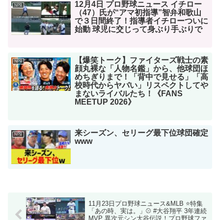
12月4日 プロ野球ニュース イチロー
NPB
（47）氏が“アマ初指導”智弁和歌山
で３日間終了！指導者イチローついに
始動 球児に交じって身ぶり手ぶりで
【爆笑トーク】ファイターズ戦士の素
NPB
顔丸裸な「人物名鑑」から、他球団ほ
めちぎりまで！「背中で見せる」「高
校時代からヤバい」リスペクトしてや
まないライバルたち！《FANS
MEETUP 2026》
来シーズン、セリーグ最下位球団確定
NPB
www
11月23日プロ野球ニュース&MLB ⭐特集
「あの時、実は。」⚾ #大谷翔平 3年連続
MVP 異次元シン大谷伝説！プロ野球ファ