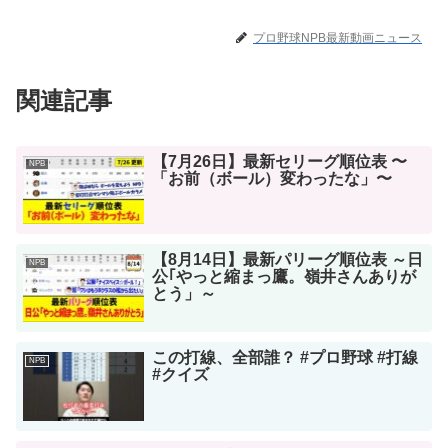
プロ野球NPB最新動画ニュース
関連記事
【7月26日】最新セリーグ順位表 〜
NPB
「お前（ボール）変わったな」〜
【8月14日】最新パリーグ順位表 ～日
NPB
公｢やっと縮まっ鷹。嶺井さんありが
とう」～
この打線、全部誰？ #プロ野球 #打線
NPB
#クイズ