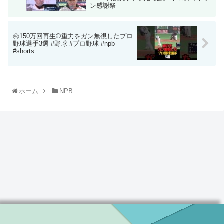
ン感謝祭
㊗️150万回再生⚾️重力をガン無視したプロ
野球選手3選 #野球 #プロ野球 #npb
#shorts
ホーム
NPB