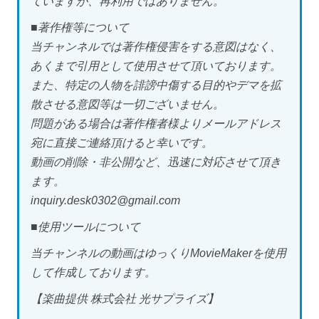
ていますが、再利用ではありません。
■著作権等について
当チャンネルでは著作権侵害をする意図はなく、
あくまで引用として使用させて頂いております。
また、特定の人物を誹謗中傷する目的やデマを拡
散させる意図等は一切ございません。
問題がある場合は著作権者様よりメールアドレス
宛に直接ご連絡頂けると幸いです。
動画の削除・非公開など、迅速に対応させて頂き
ます。
inquiry.desk0302@gmail.com
■使用ツールについて
当チャンネルの動画はゆっくりMovieMakerを使用
して作成しております。
【楽曲提供 株式会社 光サプライズ】