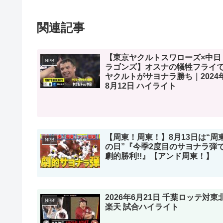
関連記事
【東京ヤクルトスワローズ×中日
NPB
ラゴンズ】オスナの犠牲フライ
ヤクルトがサヨナラ勝ち｜2024
8月12日 ハイライト
【周東！周東！】8月13日は“周
NPB
の日”『今季2度目のサヨナラ弾て
劇的勝利!!』【アンド周東！】
2026年6月21日 千葉ロッテ対東
NPB
楽天 試合ハイライト