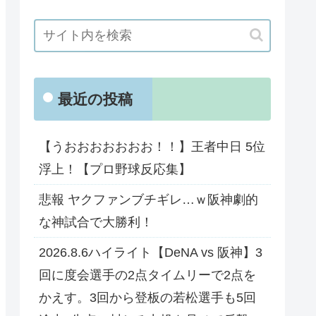
最近の投稿
【うおおおおおおお！！】王者中日 5位
浮上！【プロ野球反応集】
悲報 ヤクファンブチギレ…ｗ阪神劇的
な神試合で大勝利！
2026.8.6ハイライト【DeNA vs 阪神】3
回に度会選手の2点タイムリーで2点を
かえす。3回から登板の若松選手も5回