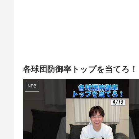
各球団防御率トップを当てろ！ #
NPB