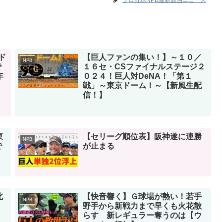
プロ野球NPB最新動画ニュース
ド
【巨人ファンの集い！】～１０／
NPB
で
１６セ・CSファイナルステージ２
年
０２４！巨人対DeNA！「第１
戦」～東京ドーム！～【新風生配
信！】
東
【セリーグ順位表】阪神遂に連勝
NPB
゙
が止まる
北
【快音響く】Ｇ球場が熱い！若手
NPB
野手から新戦力まで早くも火花散
らす 新レギュラー奪うのは【ウ