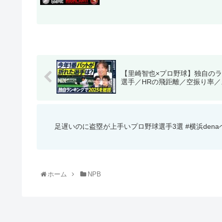
【里崎智也×プロ野球】独自の
選手／HRの飛距離／空振り率／ス
足遅いのに盗塁が上手いプロ野球選手3選 #横浜dena
ホーム
NPB