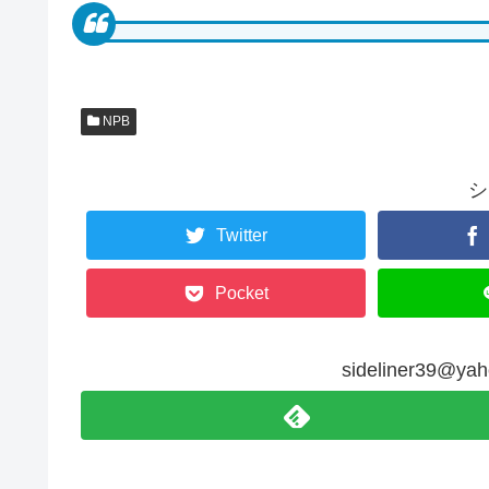
NPB
シ
Twitter
Pocket
sideliner39@