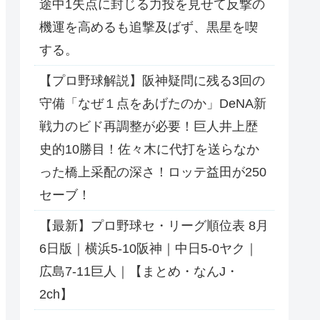
途中1失点に封じる力投を見せて反撃の
機運を高めるも追撃及ばず、黒星を喫
する。
【プロ野球解説】阪神疑問に残る3回の
守備「なぜ１点をあげたのか」DeNA新
戦力のビド再調整が必要！巨人井上歴
史的10勝目！佐々木に代打を送らなか
った橋上采配の深さ！ロッテ益田が250
セーブ！
【最新】プロ野球セ・リーグ順位表 8月
6日版｜横浜5-10阪神｜中日5-0ヤク｜
広島7-11巨人｜【まとめ・なんJ・
2ch】