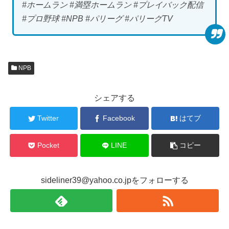
#ホームラン #満塁ホームラン #プレイバック配信
#プロ野球 #NPB #パリーグ #パリーグTV
NPB
シェアする
Twitter
Facebook
はてブ
Pocket
LINE
コピー
sideliner39@yahoo.co.jpをフォローする