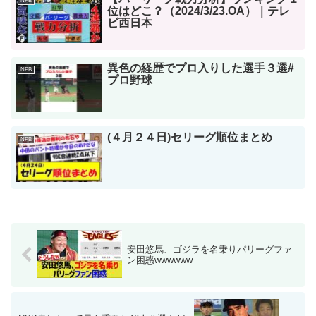
NPB
位はどこ？（2024/3/23.OA）｜テレ
ビ西日本
異色の経歴でプロ入りした選手３選#
NPB
プロ野球
(４月２４日)セリーグ順位まとめ
NPB
安田悠馬、ゴジラを名乗りパリーグファ
ン困惑wwwwww