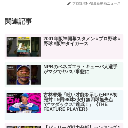
プロ野球NPB最新動画ニュース
関連記事
2001年阪神開幕スタメン #プロ野球 #
NPB
野球 #阪神タイガース
NPBのベネズエラ・キューバ人選手
NPB
がマジでヤバい事態に
古林睿煬『眩い才能を示したNPB初
NPB
完封！9回98球2安打無四球無失点
で“マダックス”達成！』《THE
FEATURE PLAYER》
【パ・リーグ戦力分析】ランキング１