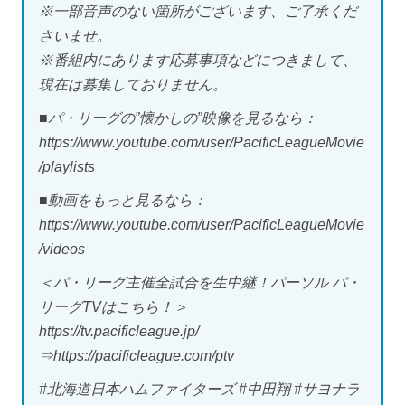
※一部音声のない箇所がございます、ご了承くだ
さいませ。
※番組内にあります応募事項などにつきまして、
現在は募集しておりません。
■パ・リーグの”懐かしの”映像を見るなら：
https://www.youtube.com/user/PacificLeagueMovie
/playlists
■動画をもっと見るなら：
https://www.youtube.com/user/PacificLeagueMovie
/videos
＜パ・リーグ主催全試合を生中継！パーソル パ・
リーグTVはこちら！＞
https://tv.pacificleague.jp/
⇒https://pacificleague.com/ptv
#北海道日本ハムファイターズ #中田翔 #サヨナラ