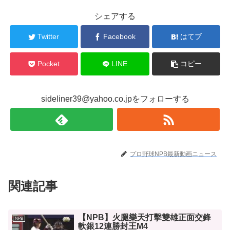
シェアする
Twitter
Facebook
はてブ
Pocket
LINE
コピー
sideliner39@yahoo.co.jpをフォローする
プロ野球NPB最新動画ニュース
関連記事
【NPB】火腿樂天打擊雙雄正面交鋒
NPB
軟銀12連勝封王M4