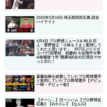
2025年3月19日 埼玉西武対広島 試合
NPB
ハイライト
4月4日 プロ野球ニュース& MLB 巨
NPB
人・菅野智之「小林もうまく配球して
くれたと思います」 657日ぶりスガ
コバで7回零封、初勝利 大谷翔平今季
&移籍後“1号”開幕9試合41打席目でや
っと出た !
斎藤佑樹を絶賛していたプロ野球選手
NPB
と批判していたプロ野球選手【デビュ
ー時・デビュー前】
【チーン…】日ーンハム【プロ野球反
NPB
応集】【2chスレ】【なんG】