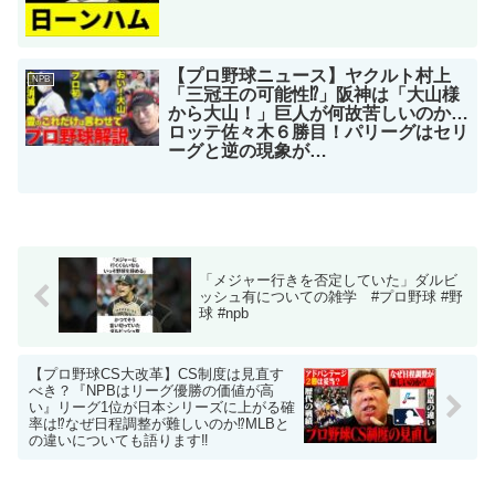
【プロ野球ニュース】ヤクルト村上
NPB
「三冠王の可能性⁉︎」阪神は「大山様
から大山！」巨人が何故苦しいのか…
ロッテ佐々木６勝目！パリーグはセリ
ーグと逆の現象が…
「メジャー行きを否定していた」ダルビ
ッシュ有についての雑学 #プロ野球 #野
球 #npb
【プロ野球CS大改革】CS制度は見直す
べき？『NPBはリーグ優勝の価値が高
い』リーグ1位が日本シリーズに上がる確
率は⁉︎なぜ日程調整が難しいのか⁉︎MLBと
の違いについても語ります‼︎