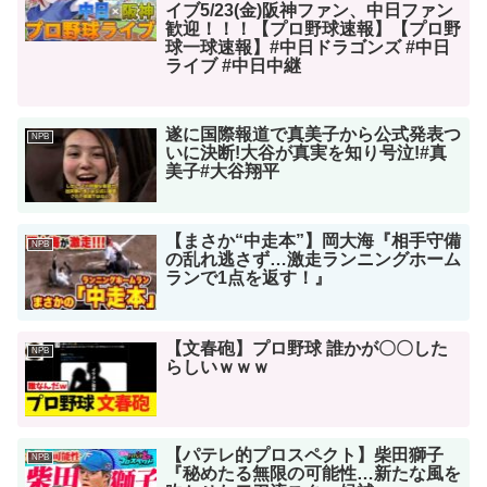
イブ5/23(金)阪神ファン、中日ファン
歓迎！！！【プロ野球速報】【プロ野
球一球速報】#中日ドラゴンズ #中日
ライブ #中日中継
遂に国際報道で真美子から公式発表つ
NPB
いに決断!大谷が真実を知り号泣!#真
美子#大谷翔平
【まさか“中走本”】岡大海『相手守備
NPB
の乱れ逃さず…激走ランニングホーム
ランで1点を返す！』
【文春砲】プロ野球 誰かが〇〇した
NPB
らしいｗｗｗ
【パテレ的プロスペクト】柴田獅子
NPB
『秘めたる無限の可能性…新たな風を