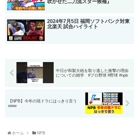
吹かせた二刀流スター候補』
2024年7月5日 福岡ソフトバンク対東
NPB
北楽天 試合ハイライト
中日が和製大砲を取り逃した衝撃の理由
についての雑学 #プロ野球 #野球 #npb
【NPB】今年の現ドラにはっきり言う
www
ホーム
NPB