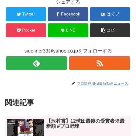
シェアする
Twitter
Facebook
はてブ
Pocket
LINE
コピー
sideliner39@yahoo.co.jpをフォローする
プロ野球NPB最新動画ニュース
関連記事
【沢村賞】12球団最後の受賞者※最
NPB
新順 #プロ野球