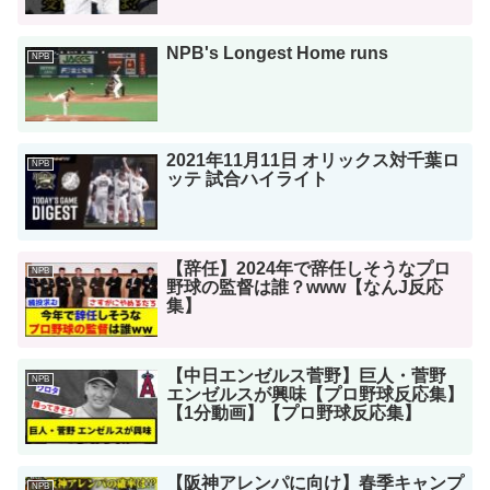
NPB's Longest Home runs
NPB
2021年11月11日 オリックス対千葉ロ
NPB
ッテ 試合ハイライト
【辞任】2024年で辞任しそうなプロ
NPB
野球の監督は誰？www【なんJ反応
集】
【中日エンゼルス菅野】巨人・菅野
NPB
エンゼルスが興味【プロ野球反応集】
【1分動画】【プロ野球反応集】
【阪神アレンパに向け】春季キャンプ
NPB