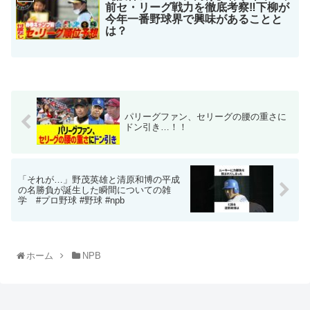
前セ・リーグ戦力を徹底考察‼︎下柳が
今年一番野球界で興味があることと
は？
パリーグファン、セリーグの腰の重さに
ドン引き…！！
「それが…」野茂英雄と清原和博の平成
の名勝負が誕生した瞬間についての雑
学 #プロ野球 #野球 #npb
ホーム
NPB