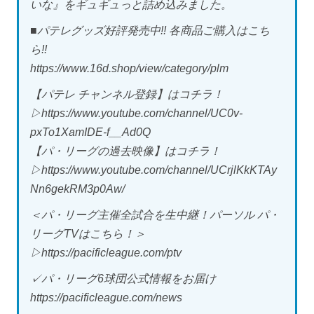
いな』をギュギュっと詰め込みました。
■パテレグッズ好評発売中!! 各商品ご購入はこち
ら!!
https://www.16d.shop/view/category/plm
【パテレ チャンネル登録】はコチラ！
▷https://www.youtube.com/channel/UC0v-
pxTo1XamIDE-f__Ad0Q
【パ・リーグの過去映像】はコチラ！
▷https://www.youtube.com/channel/UCrjlKkKTAy
Nn6gekRM3p0Aw/
＜パ・リーグ主催全試合を生中継！パーソル パ・
リーグTVはこちら！＞
▷https://pacificleague.com/ptv
✓パ・リーグ6球団公式情報をお届け
https://pacificleague.com/news