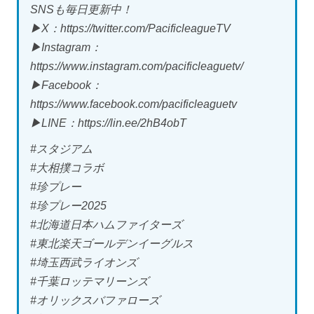
SNSも毎日更新中！
▶X：https://twitter.com/PacificleagueTV
▶Instagram：
https://www.instagram.com/pacificleaguetv/
▶Facebook：
https://www.facebook.com/pacificleaguetv
▶LINE：https://lin.ee/2hB4obT
#スタジアム
#大相撲コラボ
#珍プレー
#珍プレー2025
#北海道日本ハムファイターズ
#東北楽天ゴールデンイーグルス
#埼玉西武ライオンズ
#千葉ロッテマリーンズ
#オリックスバファローズ