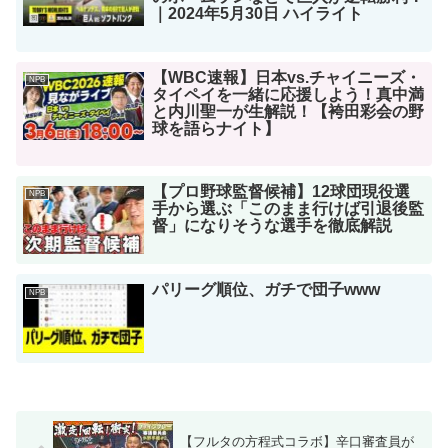
｜2024年5月30日 ハイライト
【WBC速報】日本vs.チャイニーズ・
NPB
タイペイを一緒に応援しよう！真中満
と内川聖一が生解説！【袴田彩会の野
球を語らナイト】
【プロ野球監督候補】12球団現役選
NPB
手から選ぶ「このまま行けば引退後監
督」になりそうな選手を徹底解説
パリーグ順位、ガチで団子www
NPB
【フルタの方程式コラボ】辛口審査員が