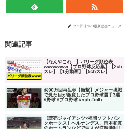
プロ野球NPB最新動画ニュース
関連記事
【なんやこれ…】パリーグ順位表
NPB
wwwwwww【プロ野球反応集】【2ch
スレ】【1分動画】【5chスレ】
㊗️90万回再生⚾️【衝撃】メジャー挑戦
NPB
で見た目が激変したプロ野球選手3選
#野球 #プロ野球 #npb #mlb
【読売ジャイアンツ×福岡ソフトバン
NPB
クホークス】ヘルナンデス、岡本和真
のホームランなどで巨人が逆転勝利！