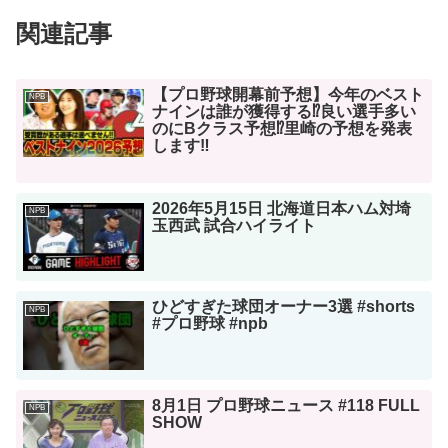
関連記事
【プロ野球開幕前予想】今年のベスト
NPB
ナインは誰が獲得する⁉︎良い選手多い
のにBクラス予想⁉︎里崎の予想を発表
します‼︎
2026年5月15日 北海道日本ハム対埼
NPB
玉西武 試合ハイライト
ひどすぎた球団オーナー3選 #shorts
NPB
#プロ野球 #npb
8月1日 プロ野球ニュース #118 FULL
NPB
SHOW