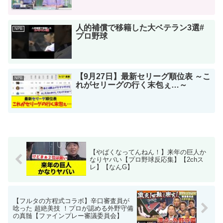
人的補償で移籍した大ベテラン3選#
NPB
プロ野球
【9月27日】最新セリーグ順位表 ～こ
NPB
れがセリーグの行く末包ぇ…～
【やばくなってんねん！】来年の巨人か
なりヤバい【プロ野球反応集】【2chス
レ】【なんG】
【フルタの方程式コラボ】辛口審査員が
唸った 超絶美技 ！プロが認める外野守備
の真髄【ファインプレー審議委員会】