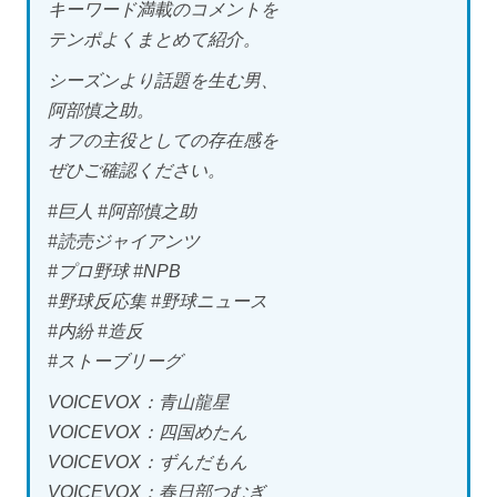
キーワード満載のコメントを
テンポよくまとめて紹介。
シーズンより話題を生む男、
阿部慎之助。
オフの主役としての存在感を
ぜひご確認ください。
#巨人 #阿部慎之助
#読売ジャイアンツ
#プロ野球 #NPB
#野球反応集 #野球ニュース
#内紛 #造反
#ストーブリーグ
VOICEVOX：青山龍星
VOICEVOX：四国めたん
VOICEVOX：ずんだもん
VOICEVOX：春日部つむぎ