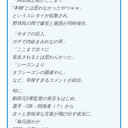
「阿部慎之助がここまで
“本物”とは思わなかったやつｗｗ」
というスレタイが拡散され、
野球民の間で爆笑と困惑が同時発生。
「今オフの巨人、
ガチで内紛まみれなの草」
「ここまで次々に
造反されるとは思わんかった」
「シーズンより
オフシーズンの覇者やん」
など、辛辣すぎるコメントが続出。
特に、
駒田元3軍監督の発言をはじめ、
選手・OB・関係者（？）から
次々と意味深な言葉が飛び出す状況に、
「毎日誰かが