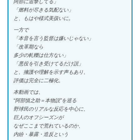
阿部に追撃してる」
「燃料が尽きる気配ない」
と、もはや様式美扱いに。
一方で
「本音を言う監督は嫌いじゃない」
「改革期なら
多少の軋轢は仕方ない」
「悪役を引き受けてるだけ説」
と、擁護や理解を示す声もあり、
評価は完全に二極化。
本動画では、
“阿部慎之助＝本物説”を巡る
野球民のリアルな反応を中心に、
巨人のオフシーズンが
なぜここまで荒れているのか、
内紛・暴露・造反という