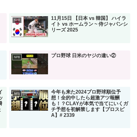
11月15日 【日本 vs 韓国】 ハイラ
NPB
イト vs ホームラン ~ 侍ジャパンシ
リーズ 2025
プロ野球 日米のヤジの違い②
NPB
イ
今年も来た2024プロ野球順位予
NPB
ッ
想！全的中したら超激アツ報酬
瞬
も！？CLAYが本気で当てにいくガ
た
チ予想を初解禁します【プロスピ
A】# 2339