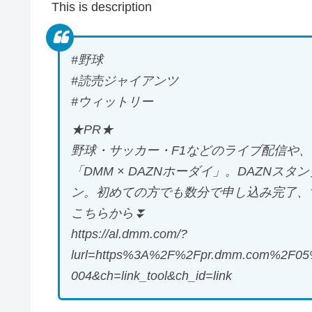
This is description
#野球
#読売ジャイアンツ
#ウィットリー
★PR★
野球・サッカー・F1などのライブ配信や
「DMM × DAZNホーダイ」。DAZN
ン。初めての方でも数分で申し込み完了、
こちらから⏬️
https://al.dmm.com/?
lurl=https%3A%2F%2Fpr.dmm.com%2F05%
004&ch=link_tool&ch_id=link