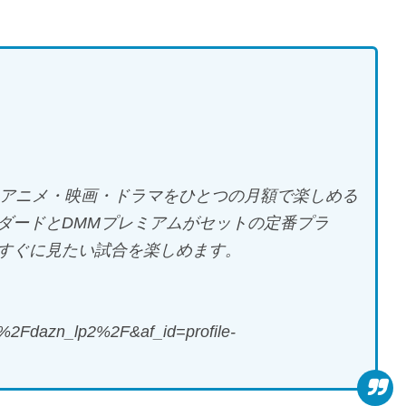
、アニメ・映画・ドラマをひとつの月額で楽しめる
スタンダードとDMMプレミアムがセットの定番プラ
すぐに見たい試合を楽しめます。
2Fdazn_lp2%2F&af_id=profile-