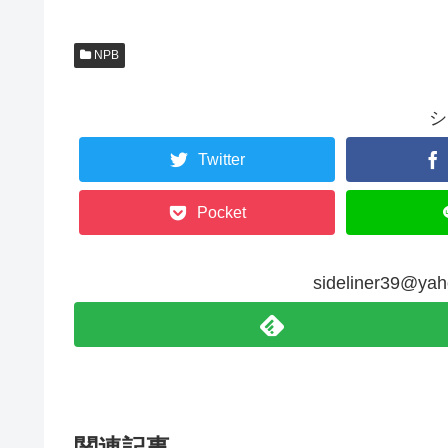
NPB
シ
Twitter
Pocket
sideliner39@
関連記事