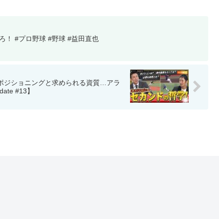
ろ！ #プロ野球 #野球 #益田直也
ポジショニングと求められる資質…アラ
te #13】