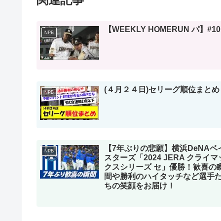
【WEEKLY HOMERUN パ】#10
NPB
(４月２４日)セリーグ順位まとめ
NPB
【7年ぶりの悲願】横浜DeNAベ
NPB
スターズ「2024 JERA クライマ
クスシリーズ セ」優勝！歓喜の
間や勝利のハイタッチなど選手
ちの笑顔をお届け！