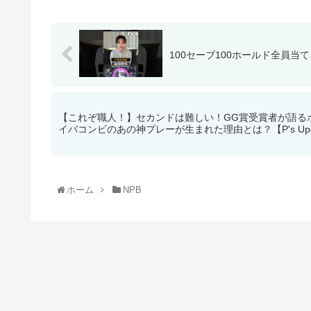
100セーブ100ホールド全員当て
【これぞ職人！】セカンドは難しい！GG賞受賞者が語る
イバコンビのあの神プレーが生まれた理由とは？【P's Upda
ホーム
NPB