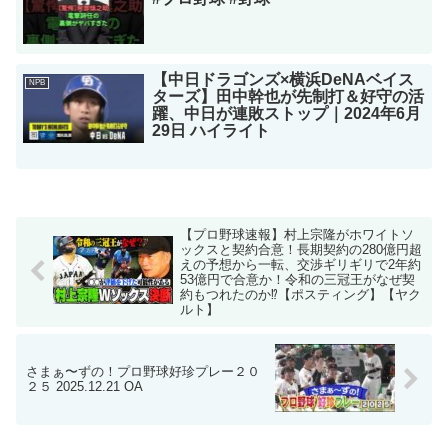
【中日ドラゴンズ×横浜DeNAベイス
NPB
ターズ】田中幹也が先制打＆好守の活
躍、中日が連敗ストップ｜2024年6月
29日 ハイライト
【プロ野球速報】村上宗隆がホワイトソ
ックスと契約合意！長期契約の280億円超
えの予想から一転、交渉ギリギリで2年約
53億円で合意か！令和の三冠王がなぜ契
約もつれたのか⁉︎【ポスティング】【ヤク
ルト】
さまぁ〜ずの！プロ野球好珍プレー２０
２５ 2025.12.21 OA