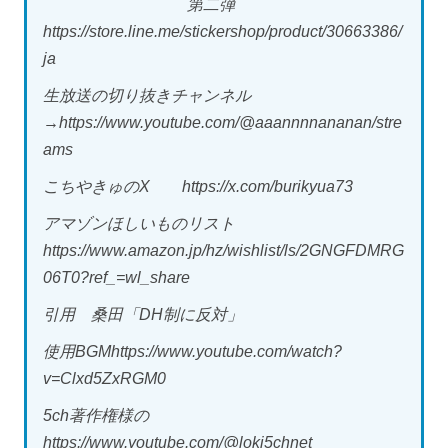
第二弾
https://store.line.me/stickershop/product/30663386/
ja
生放送の切り抜きチャンネル
→https://www.youtube.com/@aaannnnananan/stre
ams
こちやきゅのX https://x.com/burikyua73
アマゾンほしいものリスト
https://www.amazon.jp/hz/wishlist/ls/2GNGFDMRG
06T0?ref_=wl_share
引用 桑田「DH制に反対」
使用BGMhttps://www.youtube.com/watch?
v=Clxd5ZxRGM0
5ch著作権様の
https://www.youtube.com/@loki5chnet