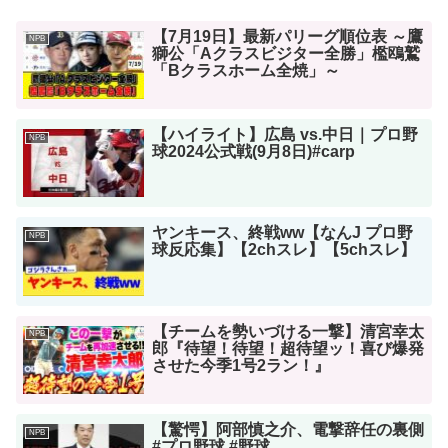
【7月19日】最新パリーグ順位表 ～鷹
NPB
獅公「Aクラスビジター全勝」檻鴎鷲
「Bクラスホーム全焼」～
【ハイライト】広島 vs.中日｜プロ野
NPB
球2024公式戦(9月8日)#carp
ヤンキース、終戦ww【なんJ プロ野
NPB
球反応集】【2chスレ】【5chスレ】
【チームを勢いづける一撃】清宮幸太
NPB
郎『待望！待望！超待望ッ！喜び爆発
させた今季1号2ラン！』
【驚愕】阿部慎之介、電撃辞任の裏側
NPB
#プロ野球 #野球