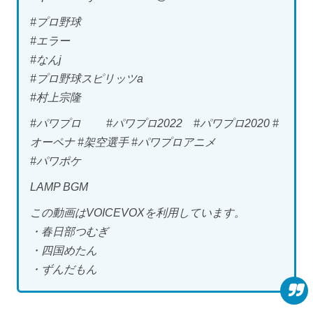
#プロ野球
#エラー
#なんj
#プロ野球スピリッツa
#村上宗隆
#パワプロ #パワプロ2022 #パワプロ2020 #
オーペナ #架空選手 #パワプロアニメ
#パワポケ
LAMP BGM
この動画はVOICEVOXを利用しています。
・春日部つむぎ
・四国めたん
・ずんだもん