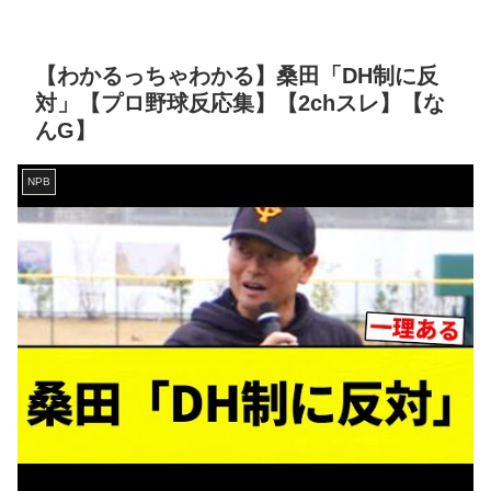
【わかるっちゃわかる】桑田「DH制に反
対」【プロ野球反応集】【2chスレ】【な
んG】
NPB