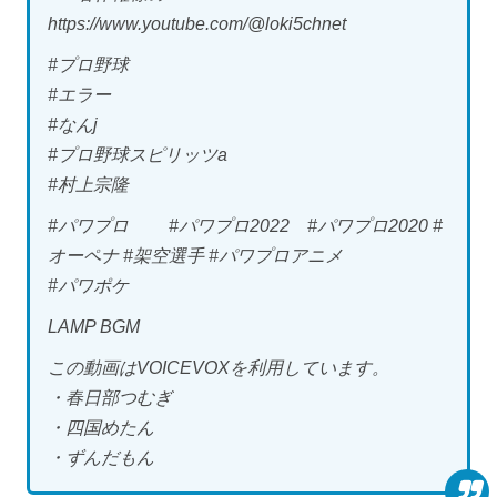
https://www.youtube.com/@loki5chnet
#プロ野球
#エラー
#なんj
#プロ野球スピリッツa
#村上宗隆
#パワプロ #パワプロ2022 #パワプロ2020 #
オーペナ #架空選手 #パワプロアニメ
#パワポケ
LAMP BGM
この動画はVOICEVOXを利用しています。
・春日部つむぎ
・四国めたん
・ずんだもん