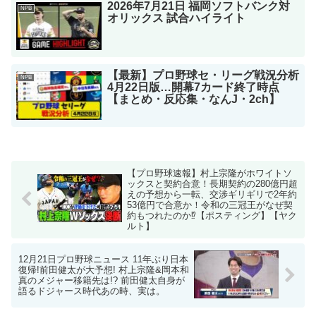
2026年7月21日 福岡ソフトバンク対
NPB
オリックス 試合ハイライト
【最新】プロ野球セ・リーグ戦況分析
NPB
4月22日版…開幕7カード終了時点
【まとめ・反応集・なんJ・2ch】
【プロ野球速報】村上宗隆がホワイトソ
ックスと契約合意！長期契約の280億円超
えの予想から一転、交渉ギリギリで2年約
53億円で合意か！令和の三冠王がなぜ契
約もつれたのか⁉︎【ポスティング】【ヤク
ルト】
12月21日プロ野球ニュース 11年ぶり日本
復帰!前田健太が大予想! 村上宗隆&岡本和
真のメジャー移籍先は!? 前田健太自身が
語るドジャース時代あの時、実は。