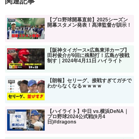
関連記事
【プロ野球開幕直前】2025シーズン
NPB
開幕スタメン発表！髙津監督が訓示！
【阪神タイガース×広島東洋カープ】
NPB
田村俊介が9回に殊勲打！広島が接戦
制す｜2024年4月11日 ハイライト
【朗報】セリーグ、接戦すぎてガチで
NPB
わからなくなるｗｗｗｗ
【ハイライト】中日 vs.横浜DeNA｜
NPB
プロ野球2024公式戦(9月4
日)#dragons