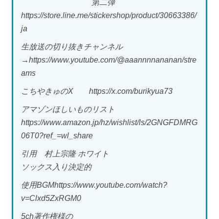
第二弾
https://store.line.me/stickershop/product/30663386/
ja
生放送の切り抜きチャンネル
→https://www.youtube.com/@aaannnnananan/stre
ams
こちやきゅのX https://x.com/burikyua73
アマゾンほしいものリスト
https://www.amazon.jp/hz/wishlist/ls/2GNGFDMRG
06T0?ref_=wl_share
引用 村上宗隆 ホワイト
ソックス入り決定的
使用BGMhttps://www.youtube.com/watch?
v=Clxd5ZxRGM0
5ch著作権様の