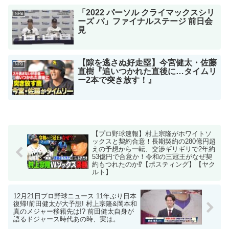
「2022 パーソル クライマックスシリ
NPB
ーズ パ」ファイナルステージ 前日会
見
【隙を逃さぬ好走塁】今宮健太・佐藤
NPB
直樹『追いつかれた直後に…タイムリ
ー2本で突き放す！』
【プロ野球速報】村上宗隆がホワイトソ
ックスと契約合意！長期契約の280億円超
えの予想から一転、交渉ギリギリで2年約
53億円で合意か！令和の三冠王がなぜ契
約もつれたのか⁉︎【ポスティング】【ヤク
ルト】
12月21日プロ野球ニュース 11年ぶり日本
復帰!前田健太が大予想! 村上宗隆&岡本和
真のメジャー移籍先は!? 前田健太自身が
語るドジャース時代あの時、実は。