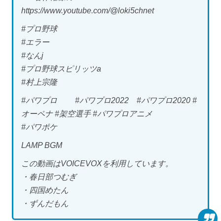
https://www.youtube.com/@loki5chnet
#プロ野球
#エラー
#なんj
#プロ野球スピリッツa
#村上宗隆
#パワプロ #パワプロ2022 #パワプロ2020 #
オーペナ #架空選手 #パワプロアニメ
#パワポケ
LAMP BGM
この動画はVOICEVOXを利用しています。
・春日部つむぎ
・四国めたん
・ずんだもん