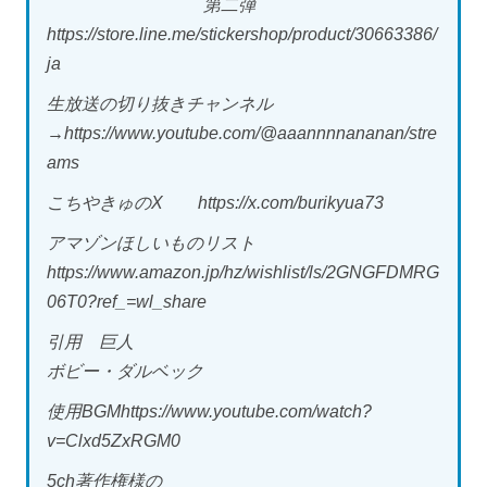
第二弾
https://store.line.me/stickershop/product/30663386/
ja
生放送の切り抜きチャンネル
→https://www.youtube.com/@aaannnnananan/stre
ams
こちやきゅのX https://x.com/burikyua73
アマゾンほしいものリスト
https://www.amazon.jp/hz/wishlist/ls/2GNGFDMRG
06T0?ref_=wl_share
引用 巨人
ボビー・ダルベック
使用BGMhttps://www.youtube.com/watch?
v=Clxd5ZxRGM0
5ch著作権様の