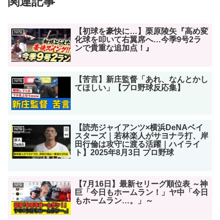
関連記事
【初球を豪快に…】栗原陵矢『高め変
NPB
化球を叩いて右翼席へ…今季9号2ラ
ンで貴重な追加点！』
【苦言】新庄監督「あれ、なんとかし
NPB
てほしい」【プロ野球反応集】
【読売ジャイアンツ×横浜DeNAベイ
NPB
スターズ｜若林楽人がサヨナラ打、岸
田行倫は攻守に渡る活躍｜ハイライ
ト】2025年8月3日 プロ野球
【7月16日】最新セリーグ順位表 ～神
NPB
巨「今日もホームラン！」ヤ中「今日
もホームラン…。」～