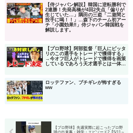
【侍ジャパン解説】韓国に逆転勝利で
NPB
2連勝！先発高橋が4回2失点「偏りが
生じていた…」隅田の三盗「二遊間と
投手に喝！！」…森下のチーム初アー
チ「小園効果‼︎」侍ジャパン韓国戦を
解説します。
【プロ野球】阿部監督「巨人にピッタ
NPB
リのこの選手をトレードで獲得する」
→今オフ巨人がトレードで獲得を画策
しているであろう天才選手とは一体…
ロッテファン、ブチギレが怖すぎる
NPB
ww
【プロ野球】先週実際に起こったプロ野
球の出来事・雑学・エピソード2【5/11～