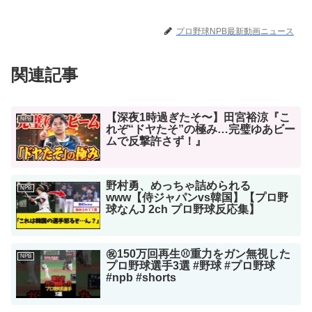
プロ野球NPB最新動画ニュース
関連記事
【深夜1時過ぎたそ〜】田宮裕涼『こ
NPB
れぞ“ドヤたそ”の極み…完璧ゆあビー
ムで反撃許さず！』
野村勇、めっちゃ詰められる
NPB
www【侍ジャパンvs韓国】【プロ野
球なんJ 2ch プロ野球反応集】
㊗️150万回再生⚾️重力をガン無視した
NPB
プロ野球選手3選 #野球 #プロ野球
#npb #shorts