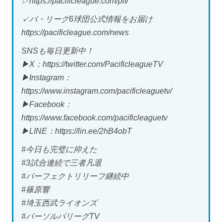
▷https://pacificleague.com/ptv
✓パ・リーグ6球団公式情報をお届け
https://pacificleague.com/news
SNSも毎日更新中！
▶X：https://twitter.com/PacificleagueTV
▶Instagram：
https://www.instagram.com/pacificleaguetv/
▶Facebook：
https://www.facebook.com/pacificleaguetv
▶LINE：https://lin.ee/2hB4obT
#今日も完璧に抑えた
#3試合連続で三者凡退
#パーフェクトリリーフ継続中
#篠原響
#埼玉西武ライオンズ
#パーソルパリーグTV