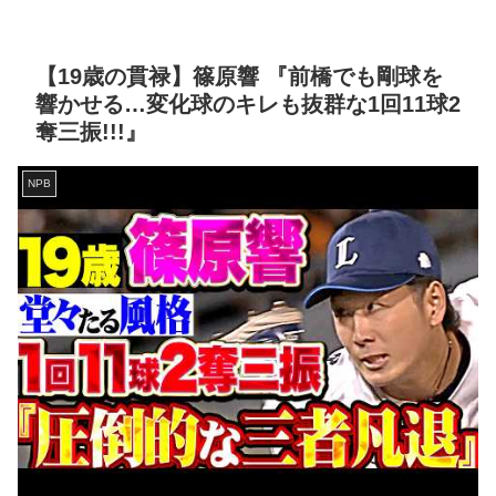
【19歳の貫禄】篠原響 『前橋でも剛球を
響かせる…変化球のキレも抜群な1回11球2
奪三振!!!』
NPB