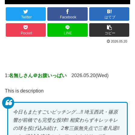
Twitter
Facebook
はてブ
Pocket
LINE
コピー
2026.05.20
1:
名無しさん＠お腹いっぱい
2026.05.20(Wed)
This is description
今日もまたすごいピッチング…!! 埼玉西武・篠原
響が前橋でも完璧な投球!! 相変わらずキレッキレ
の球を投げ込み続け、2奪三振無失点で三者凡退!!