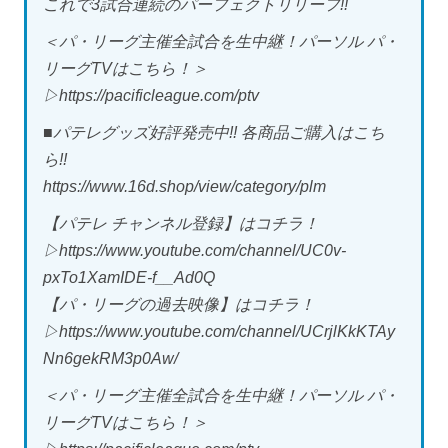
これで3試合連続のパーフェクトリリーフ!!
＜パ・リーグ主催全試合を生中継！パーソル パ・
リーグTVはこちら！＞
▷https://pacificleague.com/ptv
■パテレグッズ好評発売中!! 各商品ご購入はこち
ら!!
https://www.16d.shop/view/category/plm
【パテレ チャンネル登録】はコチラ！
▷https://www.youtube.com/channel/UC0v-
pxTo1XamIDE-f__Ad0Q
【パ・リーグの過去映像】はコチラ！
▷https://www.youtube.com/channel/UCrjlKkKTAy
Nn6gekRM3p0Aw/
＜パ・リーグ主催全試合を生中継！パーソル パ・
リーグTVはこちら！＞