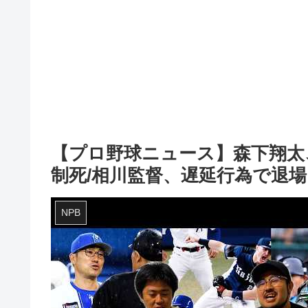
【プロ野球ニュース】森下翔太
制死/相川監督、遅延行為で退場
NPB