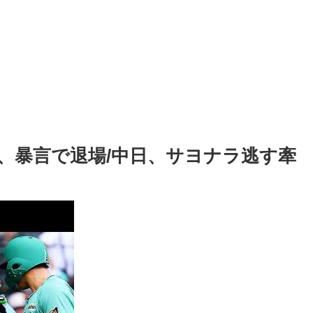
、暴言で退場/中日、サヨナラ逃す牽