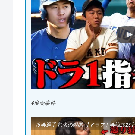
⬇️度会事件
度会選手 指名の瞬間 【ドラフト会議2023