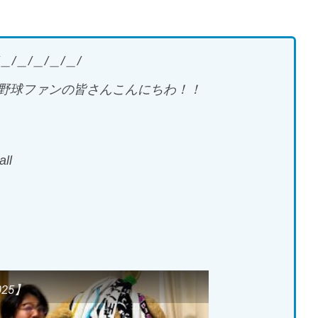
＿/＿/＿/＿/＿/
野球ファンの皆さんこんにちわ！！
all
25】