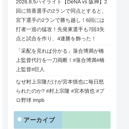
2026.8.5ハイライト【DeNA vs 阪神】2
回に筒香選手の2ランで同点とすると、
宮下選手の2ランで勝ち越し！6回には
打者一巡の猛攻！先発東選手も7回3失
点と試合を作り、4連勝を飾った！
「采配を見れば分かる」落合博満が橋
上監督代行を一刀両断！#落合博満#橋
上監督#巨人
なぜ村上宗隆だけが宮本慎也に毎日怒
られたのか? #村上宗隆 #宮本慎也 #プ
ロ野球 #npb
アーカイブ