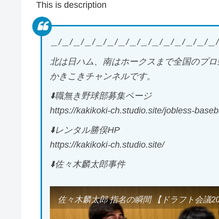
This is description
＿/＿/＿/＿/＿/＿/＿/＿/＿/＿/＿/＿/＿/＿/＿/
北は日ハム、南はホークスまで全国のプロ
かきこきチャンネルです。
⬇️職無き野球部募集ページ
https://kakikoki-ch.studio.site/jobless-baseb
⬇️レンタル勝俣HP
https://kakikoki-ch.studio.site/
⬇️佐々木麟太郎事件
佐々木麟太郎 指名の瞬間 【ドラフト会議20