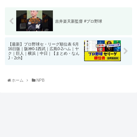
吉井楽天新監督 #プロ野球
【最新】プロ野球セ・リーグ順位表 6月
16日版｜阪神0-1西武｜広島0-2ハム｜ヤ
ク｜巨人｜横浜｜中日｜【まとめ・なん
J・2ch】
ホーム
NPB