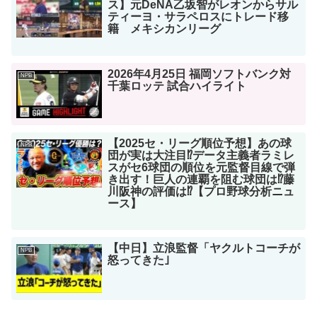
ス】元DeNA乙坂智がレオンからサル
ティーヨ・サラペロスにトレード移
籍 メキシカンリーグ
2026年4月25日 福岡ソフトバンク対
NPB
千葉ロッテ 試合ハイライト
【2025セ・リーグ順位予想】あの球
NPB
団が実は大注目⁉︎データ主義者ラミレ
スがセ6球団の順位を元監督目線で弾
き出す！巨人の連覇を阻む球団は⁉︎藤
川阪神の評価は⁉︎【プロ野球分析ニュ
ース】
【中日】立浪監督「ヤクルトコーチが
NPB
怒ってきた｣