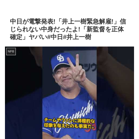
中日が電撃発表!「井上一樹緊急解雇!」信
じられない中身だったよ!「新監督を正体
確定」ヤバい#中日#井上一樹
NPB