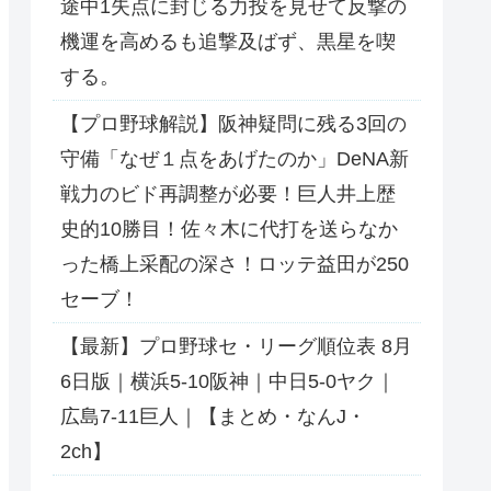
途中1失点に封じる力投を見せて反撃の
機運を高めるも追撃及ばず、黒星を喫
する。
【プロ野球解説】阪神疑問に残る3回の
守備「なぜ１点をあげたのか」DeNA新
戦力のビド再調整が必要！巨人井上歴
史的10勝目！佐々木に代打を送らなか
った橋上采配の深さ！ロッテ益田が250
セーブ！
【最新】プロ野球セ・リーグ順位表 8月
6日版｜横浜5-10阪神｜中日5-0ヤク｜
広島7-11巨人｜【まとめ・なんJ・
2ch】