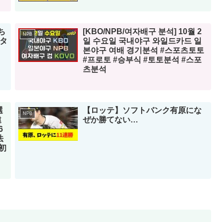
ち
[KBO/NPB/여자배구 분석] 10월 2
NPB
ッタ
일 수요일 국내야구 와일드카드 일
본야구 여배 경기분석 #스포츠토토
#프로토 #승부식 #토토분석 #스포
츠분석
選
【ロッテ】ソフトバンク有原にな
NPB
違
ぜか勝てない…
6
法
初