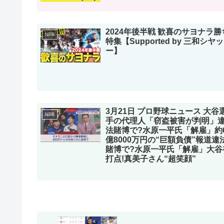
2024年後半戦 歓喜のサヨナラ勝
NPB
特集【Supported by 三和シヤ
ー】
3月21日 プロ野球ニュース 大谷
NPB
手の代理人「窃盗被害が判明」
法賭博で?水原一平氏「解雇」約
億8000万円の“巨額負債”報道違
賭博で?水原一平氏「解雇」大谷
打点!真美子さん“超笑顔”