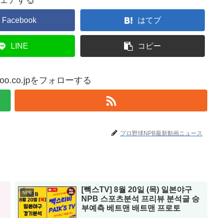
ェアする
Facebook
はてブ
LINE
コピー
yahoo.co.jpをフォローする
プロ野球NPB最新動画ニュース
[빽스TV] 8월 20일 (목) 일본야구
NPB
NPB 스포츠분석 프리뷰 분석글 승
부예측 베트맨 배트맨 프로토