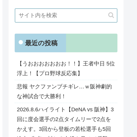
最近の投稿
【うおおおおおおお！！】王者中日 5位
浮上！【プロ野球反応集】
悲報 ヤクファンブチギレ…ｗ阪神劇的
な神試合で大勝利！
2026.8.6ハイライト【DeNA vs 阪神】3
回に度会選手の2点タイムリーで2点を
かえす。3回から登板の若松選手も5回