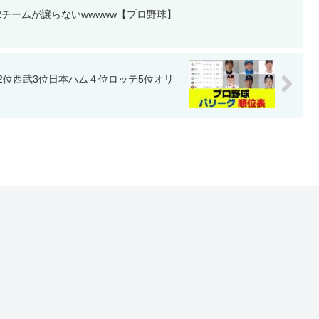
2チームが譲らないwwwww【プロ野球】
2位西武3位日本ハム４位ロッテ5位オリ