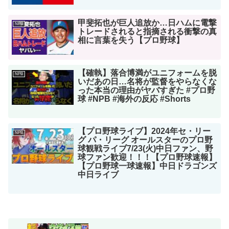
甲斐拓也が巨人追放か…日ハムに電撃
NPB
トレードされると指摘される衝撃の真
相に言葉を失う【プロ野球】
【確執】落合博満がユニフォームを脱
NPB
いだあの日…名将が監督をやらなくな
った本当の理由がヤバすぎた #プロ野
球 #NPB #海外の反応 #Shorts
【プロ野球ライブ】2024年セ・リー
NPB
グ パ・リーグ オールスターのプロ野
球観戦ライブ7/23(火)中日ファン、野
球ファン歓迎！！！【プロ野球速報】
【プロ野球一球速報】中日ドラゴンズ
中日ライブ