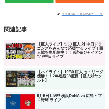
プロ野球NPB最新動画ニュース
関連記事
【巨人ライブ】5/30 巨人 対 中日ドラ
NPB
ゴンズをみんなで応援するライブ！巨
人戦を生配信中！！ #読売ジャイアン
ツ #中日ライブ
【ハイライト】10/30 巨人 セ・リーグ
NPB
優勝！！2年連続38度目【巨人対ヤク
ルト】
9月5日 LIVE! 横浜DeNA vs 広島 ~ プ
NPB
ロ野球 ライブ