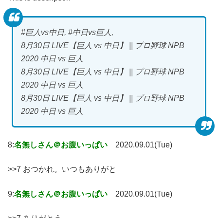
#巨人vs中日, #中日vs巨人,
8月30日 LIVE【巨人 vs 中日】 || プロ野球 NPB
2020 中日 vs 巨人
8月30日 LIVE【巨人 vs 中日】 || プロ野球 NPB
2020 中日 vs 巨人
8月30日 LIVE【巨人 vs 中日】 || プロ野球 NPB
2020 中日 vs 巨人
8:
名無しさん＠お腹いっぱい
2020.09.01(Tue)
>>7 おつかれ。いつもありがと
9:
名無しさん＠お腹いっぱい
2020.09.01(Tue)