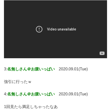
3:
名無しさん＠お腹いっぱい
2020.09.01(Tue)
強引に行ったｗ
4:
名無しさん＠お腹いっぱい
2020.09.01(Tue)
1回見たら満足しちゃったなあ