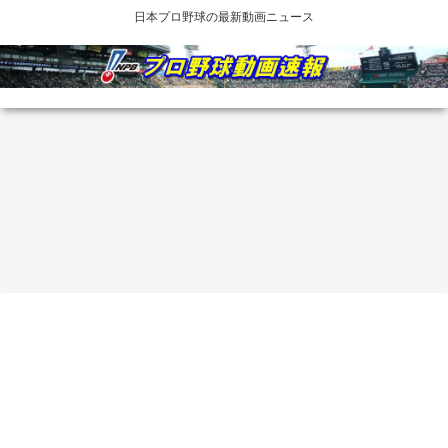
日本プロ野球の最新動画ニュース