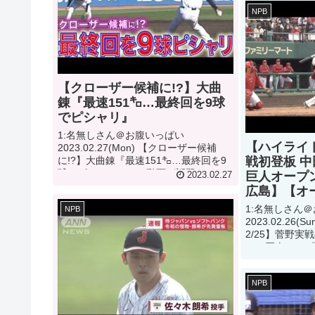
力分析&順位予想
NPB
【クローザー候補に!?】大曲
錬『最速151㌔…最終回を9球
でピシャリ』
1:名無しさん＠お腹いっぱい
【ハイライト
2023.02.27(Mon) 【クローザー候補
に!?】大曲錬『最速151㌔…最終回を9
戦初登板 
球でピシャリ』って動画が話題らしい
巨人オープ
2023.02.27
ぞ 2:名無しさん＠お腹いっぱい
広島】【オ
2023.02.27(Mon) This mo...
1:名無しさん
NPB
2023.02.26
2/25】菅野実
ーで巨人オープ
島】【オープン
しいぞ 2:名
NPB
2023.02....