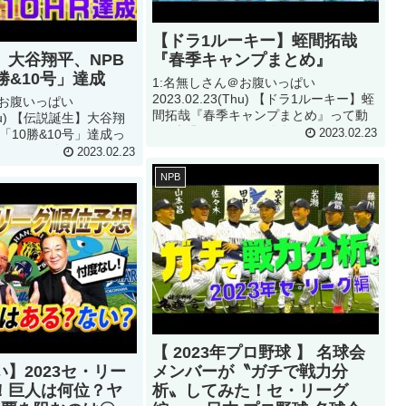
【ドラ1ルーキー】蛭間拓哉
】大谷翔平、NPB
『春季キャンプまとめ』
勝&10号」達成
1:名無しさん＠お腹いっぱい
2023.02.23(Thu) 【ドラ1ルーキー】蛭
＠お腹いっぱい
間拓哉『春季キャンプまとめ』って動
(Thu) 【伝説誕生】大谷翔
画が話題らしいぞ 2:名無しさん＠お腹
「10勝&10号」達成っ
2023.02.23
いっぱい2023.02.23(Thu) This movie
しいぞ 2:名無しさん＠
2023.02.23
3:名無しさん...
02.23(Thu) This
NPB
【 2023年プロ野球 】 名球会
】2023セ・リー
メンバーが〝ガチで戦力分
！巨人は何位？ヤ
析〟してみた！セ・リーグ