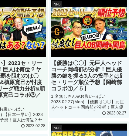
NPB
】2023セ・リー
【優勝は〇〇】元巨人ヘッド
！巨人は何位？ヤ
コーチ岡崎郁が分析！巨人優
連覇を阻むのは〇
勝の鍵を握る3人の投手とは⁉︎
ス&槙原寛己が忖度
セ・リーグ順位予想【岡崎郁
リーグ戦力分析&順
コラボ①／５】
原寛己コラボ③／
1:名無しさん＠お腹いっぱい
2023.02.27(Mon) 【優勝は〇〇】元巨
人ヘッドコーチ岡崎郁が分析！巨人優
＠お腹いっぱい
勝の鍵を握る3人の投手とは⁉︎セ・リー
2023.02.27
Tue) 【日本一早い】2023
グ順位予想【岡崎郁コラボ①／５】っ
予想！巨人は何位？ヤ
て動画が話題らしいぞ 2:名無しさん...
を阻むのは〇〇⁉︎ラミレ
2023.02.28
NPB
忖度なしでセ・リーグ戦