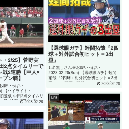
【...
【選球眼ガチ】蛭間拓哉『2四
球＋対外試合初ヒット＝3出
・2/25】菅野実
塁』
中田2点タイムリーで
1:名無しさん＠お腹いっぱい
ン戦2連勝【巨人×
2023.02.26(Sun) 【選球眼ガチ】蛭間
ープン戦】
拓哉『2四球＋対外試合初ヒット＝3出
塁』って動画が話題らしいぞ 2:名無し
2023.02.26
＠お腹いっぱい
さん＠お腹いっぱい2023.02.26(Sun)
(Sun) 【ハイライト・
This movie 3:名...
戦初登板 中田2点タイムリ
NPB
ン戦2連勝【巨人×広
2023.02.26
戦】って動画が話題ら
無しさん＠お腹いっぱい