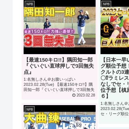
NPB
NPB
【最速150キロ!!】隅田知一郎
【日本一早い
『ぐいぐい直球押しで3回無失
グ順位予想
点』
クルトの3
〇⁉︎ラミレ
1:名無しさん＠お腹いっぱい
なしでセ・
2023.02.28(Tue) 【最速150キロ!!】隅
田知一郎『ぐいぐい直球押しで3回無失
位予想【槙
点』って動画が話題らしいぞ 2:名無し
６】
2023.02.28
さん＠お腹いっぱい2023.02.28(Tue)
1:名無しさん
This movie...
2023.02.28(
NPB
セ・リーグ順位
クルトの3連覇
ス&槙原寛己が