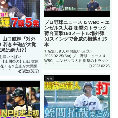
プロ野球ニュース & WBC – エ
ンゼルス大谷 衝撃のトラック
荷台直撃150メートル場外弾
】山口航輝『対外
31スイングで脅威の柵越え15
！若き主砲が大覚
本
成果は絶大!?】
1:名無しさん＠お腹いっぱい
2023.02.25(Sat) プロ野球ニュース &
＠お腹いっぱい
WBC - エンゼルス大谷 衝撃のトラック
(Fri) 【山川塾の】山口航輝
荷台直撃150メートル場外弾 31スイン
5発！若き主砲が大覚醒
2023.02.25
グで脅威の柵越え15本って動画が話題
絶大!?】って動画が話題
2023.02.24
らしいぞ 2:名無しさん＠お...
名無しさん＠お腹いっぱい
NPB
Thi...