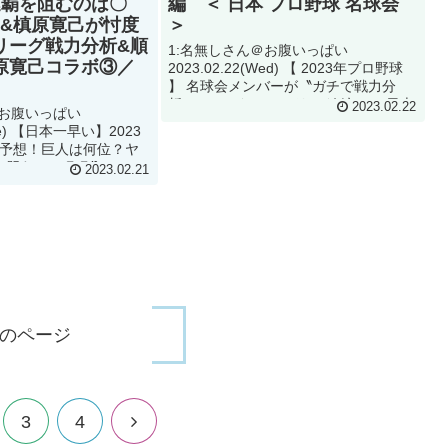
連覇を阻むのは〇
編 ＜ 日本 プロ野球 名球会
ス&槙原寛己が忖度
＞
リーグ戦力分析&順
1:名無しさん＠お腹いっぱい
原寛己コラボ③／
2023.02.22(Wed) 【 2023年プロ野球
】 名球会メンバーが〝ガチで戦力分
析〟してみた！セ・リーグ 編 ＜ 日本
2023.02.22
＠お腹いっぱい
プロ野球 名球会 ＞って動画が話題らし
Tue) 【日本一早い】2023
いぞ 2:名無しさん＠お腹いっぱい202...
予想！巨人は何位？ヤ
を阻むのは〇〇⁉︎ラミレ
2023.02.21
忖度なしでセ・リーグ戦
【...
のページ
3
4