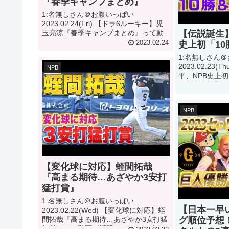
『春季キャンプまとめ』
1:名無しさん＠お腹いっぱい
2023.02.24(Fri) 【ドラ6ルーキー】児
玉亮涼『春季キャンプまとめ』って動
【伝説誕生
画が話題らしいぞ 2:名無しさん＠お腹
史上初「10
2023.02.24
いっぱい2023.02.24(Fri) This movie 3:
1:名無しさん
名無しさん...
2023.02.23
NPB
平、NPB史上初
て動画が話題ら
お腹いっぱい2023.
movie 3...
NPB
【変化球に対応】蛭間拓哉
『高まる期待…あざやか3安打
猛打賞』
1:名無しさん＠お腹いっぱい
【日本一早い
2023.02.22(Wed) 【変化球に対応】蛭
間拓哉『高まる期待…あざやか3安打猛
グ順位予想
打賞』って動画が話題らしいぞ 2:名無