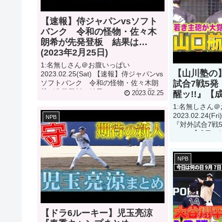
【速報】侍ジャパンvsソフト
バンク 令和の怪物・佐々木
朗希が先発登板 結果は…
(2023年2月25日)
1:名無しさん＠お腹いっぱい
【山川塾の
2023.02.25(Sat) 【速報】侍ジャパンvs
ソフトバンク 令和の怪物・佐々木朗
試合7戦5発
希が先発登板 結果は…(2023年2月25
醒ッ!!』【
2023.02.25
日)って動画が話題らしいぞ 2:名無しさ
1:名無しさん
ん＠お腹いっぱい2023.02.25(...
2023.02.24
NPB
『対外試合7戦
ッ!!』【成果は
らしいぞ 2:
2023.02.24(Fri) 
NPB
【ドラ6ルーキー】児玉亮涼