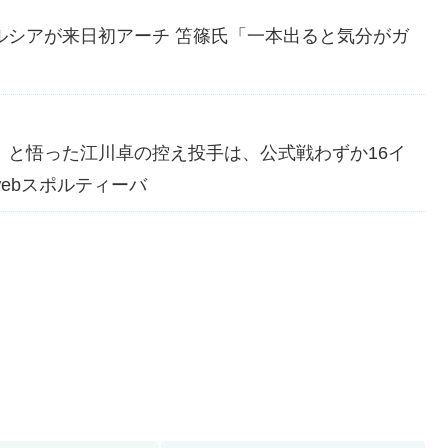
ルシアが来日初アーチ 笘篠氏「一本出ると気分がガ
」と悟った江川卓の控え投手は、公式戦わずか16イ
webスポルティーバ