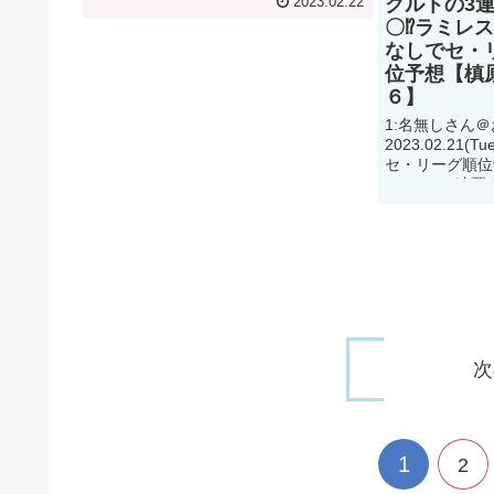
クルトの3
2023.02.22
しさん＠お腹いっぱい
〇⁉︎ラミレ
2023.02.22(Wed) This movie 3:...
なしでセ・
位予想【槙
６】
1:名無しさん
2023.02.21(
セ・リーグ順位
クルトの3連覇
ス&槙原寛己が
力分析&順位予想
次
1
2