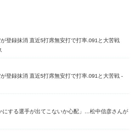
が登録抹消 直近5打席無安打で打率.091と大苦戦
ス
登録抹消 直近5打席無安打で打率.091と大苦戦 -
かにする選手が出てこないか心配」…松中信彦さんが