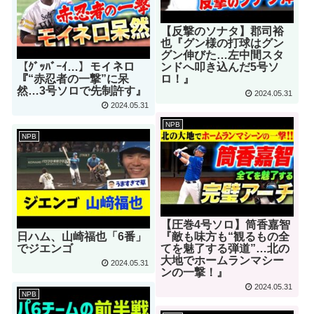
【反撃のソナタ】郡司裕
也『グン様の打球はグン
グン伸びた…左中間スタ
【ｸﾞｯﾊﾞｰｲ…】モイネロ
ンドへ叩き込んだ5号ソ
『“赤忍者の一撃”に呆
ロ！』
然…3号ソロで先制許す』
2024.05.31
2024.05.31
NPB
NPB
【圧巻4号ソロ】筒香嘉智
日ハム、山崎福也「6番」
『敵も味方も“観るもの全
でジエンゴ
てを魅了する弾道”…北の
大地でホームランマシー
2024.05.31
ンの一撃！』
2024.05.31
NPB