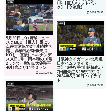
NPB
HR【巨人×ソフトバン
ク】【交流戦】
2024.05.31
NPB
5月30日 プロ野球ニュー
ス＆MLB 【巨人】鷹に5
点差大逆転で2年連続勝ち
越し 高橋礼が3回5失点
KOも、直後にヘルナンデ
ス来日1号、岡本和の10号
【阪神タイガース×北海道
2ランで一挙6点.大谷翔平
日本ハムファイター
46打席ぶり14号２ラン
ズ】”6番投手”山﨑福也が
7回無失点＆1安打1打点｜
2024.05.31
2024年5月30日 ハイライ
ト
NPB
2024.05.31