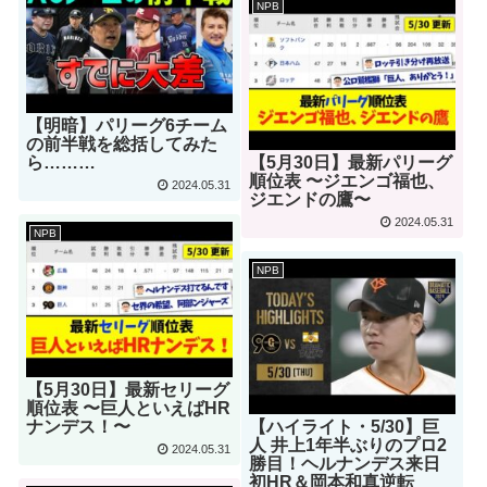
NPB
【明暗】パリーグ6チーム
の前半戦を総括してみた
ら………
【5月30日】最新パリーグ
順位表 〜ジエンゴ福也、
2024.05.31
ジエンドの鷹〜
2024.05.31
NPB
NPB
【5月30日】最新セリーグ
順位表 〜巨人といえばHR
ナンデス！〜
【ハイライト・5/30】巨
人 井上1年半ぶりのプロ2
2024.05.31
勝目！ヘルナンデス来日
初HR＆岡本和真逆転