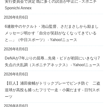
実行委員会で決定 既に多くの試合が中止に - スポニチ
Sponichi Annex
2026年8月6日
6連敗中のヤクルト・池山監督、さだまさしから励まし
メッセージ明かす「自分が笑顔がなくなってきている
と…」（中日スポーツ） - Yahoo!ニュース
2026年8月6日
DeNAが7年ぶりの屈辱…先発・ビドが初回にいきなり7
失点の大乱調（スポニチアネックス） - Yahoo!ニュース
2026年8月6日
【巨人】浦田俊輔がトリックプレーでピンチ防ぐ 二盗
送球が高投も捕ったフリで一走・小園だます - 日刊スポ
ーツ
2026年8月6日