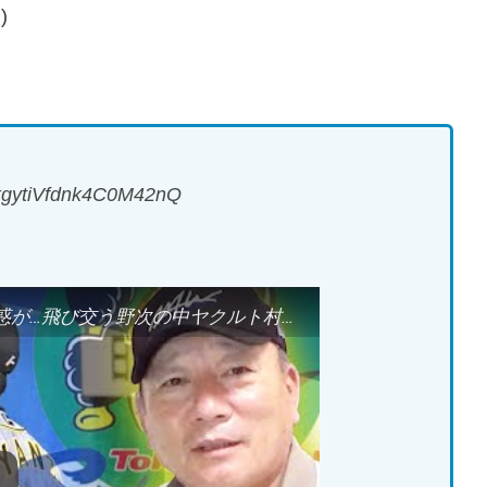
)
CkgytiVfdnk4C0M42nQ
【速報】球場騒然！！阪神にサイン盗み疑惑が…飛び交う野次の中ヤクルト村上がとった行動が…【プロ野球ニュース】