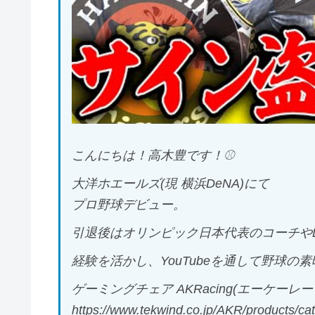
こんにちは！高木豊です！⚾️
大洋ホエールズ(現 横浜DeNA)にて
プロ野球デビュー。
引退後はオリンピック日本代表のコーチや
経験を活かし、YouTubeを通して野球
ゲーミングチェア AKRacing(エーケーレー
https://www.tekwind.co.jp/AKR/products/ca