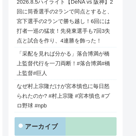
2026.8.5ハイライト【DeNA vs 阪神】2
回に筒香選手の2ランで同点とすると、
宮下選手の2ランで勝ち越し！6回には
打者一巡の猛攻！先発東選手も7回3失
点と試合を作り、4連勝を飾った！
「采配を見れば分かる」落合博満が橋
上監督代行を一刀両断！#落合博満#橋
上監督#巨人
なぜ村上宗隆だけが宮本慎也に毎日怒
られたのか? #村上宗隆 #宮本慎也 #プ
ロ野球 #npb
アーカイブ