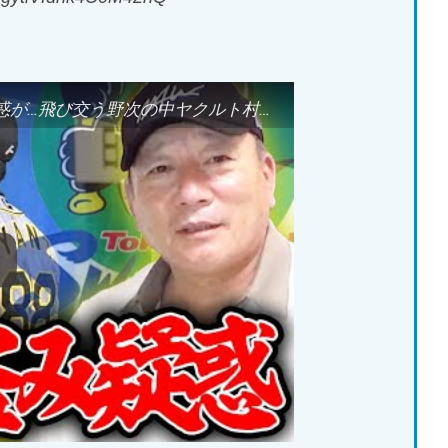
【速報】球場騒然！！阪神にサイン盗み疑惑が…飛び交う野次の中ヤクルト村上がとった行動が…【プロ野球ニュース】