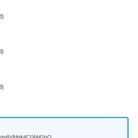
d)
d)
d)
CkgytiVfdnk4C0M42nQ