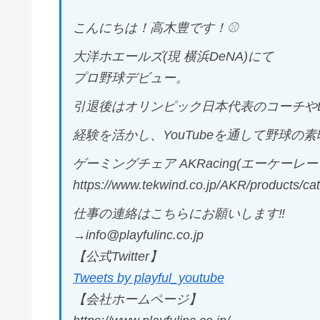
こんにちは！高木豊です！⚾️
大洋ホエールズ(現 横浜DeNA)にて
プロ野球デビュー。
引退後はオリンピック日本代表のコーチや
経験を活かし、YouTubeを通して野球
ゲーミングチェア AKRacing(エーケーレー
https://www.tekwind.co.jp/AKR/products/ca
仕事の連絡はこちらにお願いします‼︎
→info@playfulinc.co.jp
【公式Twitter】
Tweets by playful_youtube
【会社ホームページ】