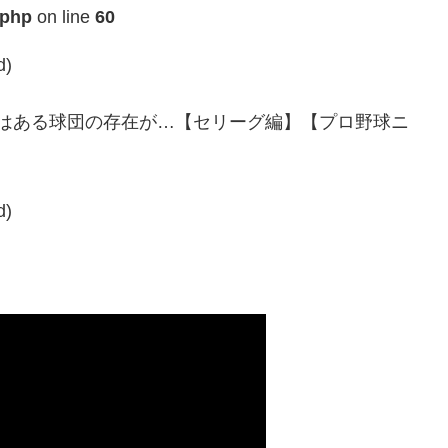
.php
on line
60
d)
にはある球団の存在が…【セリーグ編】【プロ野球ニ
d)