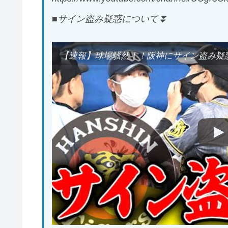
■サイン盗み疑惑について⏬