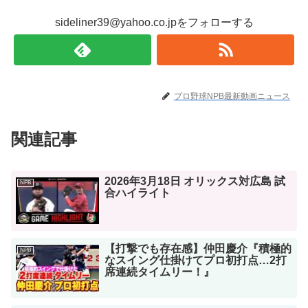
sideliner39@yahoo.co.jpをフォローする
プロ野球NPB最新動画ニュース
関連記事
2026年3月18日 オリックス対広島 試
NPB
合ハイライト
【打撃でも存在感】仲田慶介『積極的
NPB
なスイング仕掛けてプロ初打点…2打
席連続タイムリー！』