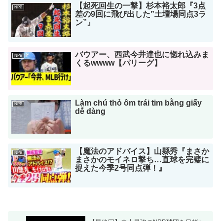
【起死回生の一撃】杉本裕太郎『3点
NPB
差の9回に飛び出した”土壇場同点3ラ
ン”』
バウアー、西武今井達也に惚れ込みま
NPB
くるwwww【パリーグ】
Làm chú thỏ ôm trái tim bằng giấy
NPB
dễ dàng
【魔法のアドバイス】山縣秀『まさか
NPB
まさかのモイネロ撃ち…直球を完璧に
捉えた今季2号同点弾！』