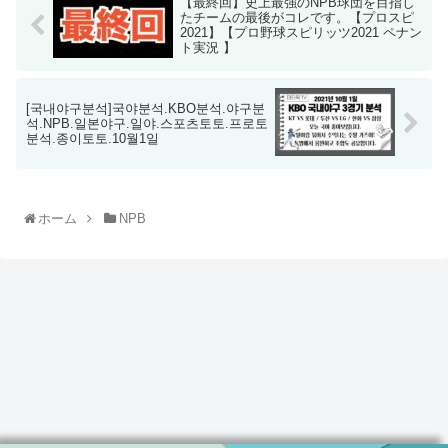
【最終回】史上最強のNPB球団を目指し
たチームの最後がコレです。【プロスピ
2021】【プロ野球スピリッツ2021 ペナン
ト実況 】
[국내야구분석]국야분석.KBO분석.야구분
석.NPB.일본야구.일야.스포츠토토.프로토
분석.종이토토.10월1일
ホーム
NPB