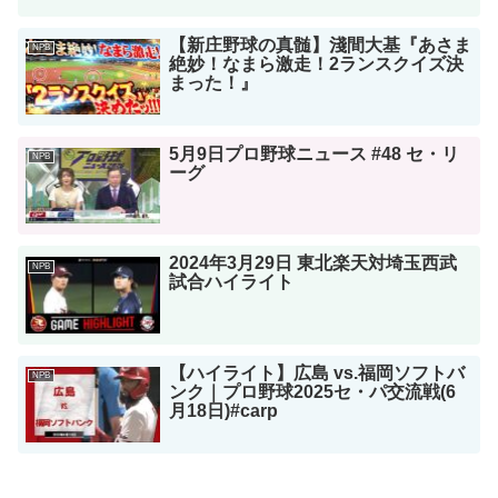
【新庄野球の真髄】淺間大基『あさま
NPB
絶妙！なまら激走！2ランスクイズ決
まった！』
5月9日プロ野球ニュース #48 セ・リ
NPB
ーグ
2024年3月29日 東北楽天対埼玉西武
NPB
試合ハイライト
【ハイライト】広島 vs.福岡ソフトバ
NPB
ンク｜プロ野球2025セ・パ交流戦(6
月18日)#carp