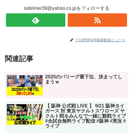
sideliner39@yahoo.co.jpをフォローする
プロ野球NPB最新動画ニュース
関連記事
2025のパリーグ最下位、決まってし
NPB
まうｗ
【 阪神 公式戦 LIVE 】 9/21 阪神タイ
NPB
ガース 対 東京ヤクルトスワローズ ヤ
クルト戦をみんなで一緒に観戦ライブ
#全試合無料ライブ配信 #阪神 #実況 #
ライブ