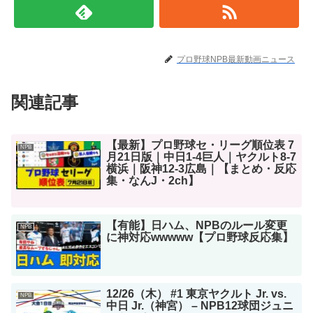
プロ野球NPB最新動画ニュース
関連記事
【最新】プロ野球セ・リーグ順位表 7
NPB
月21日版｜中日1-4巨人｜ヤクルト8-7
横浜｜阪神12-3広島｜【まとめ・反応
集・なんJ・2ch】
【有能】日ハム、NPBのルール変更
NPB
に神対応wwwww【プロ野球反応集】
12/26（木） #1 東京ヤクルト Jr. vs.
NPB
中日 Jr.（神宮） – NPB12球団ジュニ