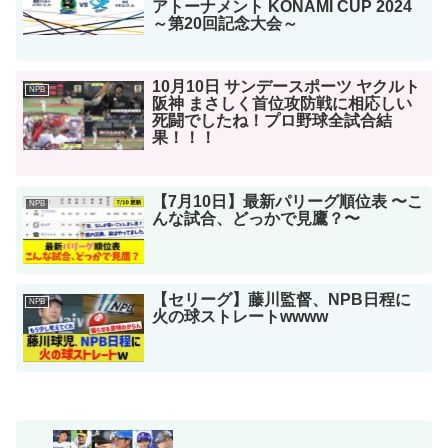
アトーナメント KONAMI CUP 2024
～第20回記念大会～
10月10日 サンデースポーツ ヤクルト
NPB
阪神 まさしく首位攻防戦に相応しい
死闘でしたね！プロ野球全試合結
果！！！
【7月10日】最新パリーグ順位表 〜こ
NPB
んな試合、どっかで見鷹？〜
【セリーグ】藤川監督、NPB日程に
NPB
火の球ストレートwwww