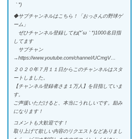
｀*)
◆サブチャンネルはこちら！「おっさんの野球ゲ
ーム」
ぜひチャンネル登録してね(*´ω｀*)1000名目指
してます
サブチャン
→https://www.youtube.com/channel/UCmgV…
２０２０年７月１１日からこのチャンネルはスタ
ートしました。
【チャンネル登録者さま１万人】を目指していま
す。
ご声援いただけると、本当にうれしいです。励み
になります！
コメントも大歓迎です！
取り上げて欲しい内容のリクエストなどありまし