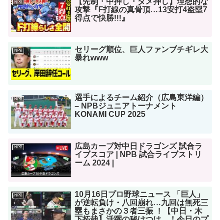
【先制・中押し・ダメ押し】理想的な
NPB
攻撃『F打線の真骨頂…13安打4盗塁7
得点で快勝!!!』
セリーグ順位、巨人ファンブチギレ大
NPB
暴れwww
選手によるチーム紹介（広島東洋編）
NPB
– NPBジュニアトーナメント
KONAMI CUP 2025
広島カープ対中日ドラゴンズ 試合ラ
NPB
イブスコア | NPB 試合ライブストリ
ーム 2024 |
10月16日プロ野球ニュース 「巨人」
NPB
が逆転負け・八回崩れ…九回は無死三
塁もまさかの３者三振 ！【中日・木
下拓哉】活躍の秘けつは…！今日のプ