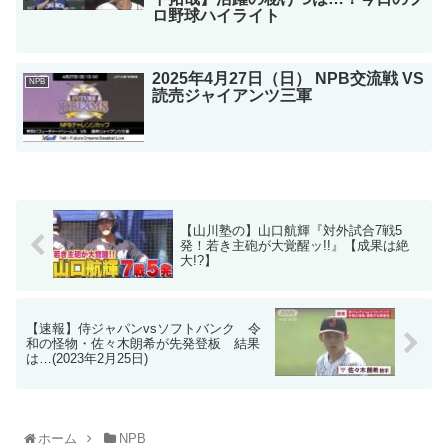
ロ野球ハイライト
2025年4月27日（日） NPB交流戦 VS
NPB
読売ジャイアンツ三軍
【山川塾の】山口航輝『対外試合7戦5
発！若き主砲が大覚醒ッ!!』【成果は絶
大!?】
【速報】侍ジャパンvsソフトバンク 令
和の怪物・佐々木朗希が先発登板 結果
は…(2023年2月25日)
ホーム
NPB