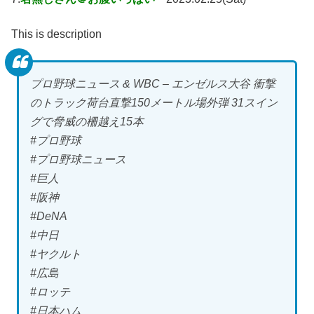
This is description
プロ野球ニュース & WBC – エンゼルス大谷 衝撃
のトラック荷台直撃150メートル場外弾 31スイン
グで脅威の柵越え15本
#プロ野球
#プロ野球ニュース
#巨人
#阪神
#DeNA
#中日
#ヤクルト
#広島
#ロッテ
#日本ハム