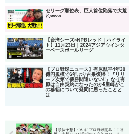
セリーグ順位表、巨人首位陥落で大荒
NPB
れwww
【台湾シーズ×NPBレッド｜ハイライ
NPB
ト】11月23日｜2024アジアウインタ
ーベースボールリーグ
【プロ野球ニュース】有原航平4年30
NPB
億円規模で6年ぶり古巣復帰！『リリ
ーフ次第で優勝間違いない‼︎』なぜ有
原は自由契約になったのか⁉︎里崎がこ
の移籍について疑問に思ったことと
は…
【順位予想】ついにプロ野球開幕！！谷