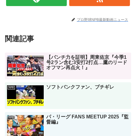
プロ野球NPB最新動画ニュース
関連記事
【パンチ力を証明】周東佑京『今季1
NPB
号2ラン含む3安打2打点…鷹のリード
オフマン再点火！』
ソフトバンクファン、ブチギレ
NPB
パ・リーグ FANS MEETUP 2025『監
NPB
督編』