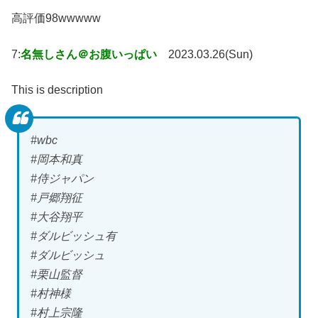
高評価98wwwww
7:
名無しさん＠お腹いっぱい
2023.03.26(Sun)
This is description
#wbc
#岡本和真
#侍ジャパン
#戸郷翔征
#大谷翔平
#ダルビッシュ有
#ダルビッシュ
#栗山監督
#村神様
#村上宗隆