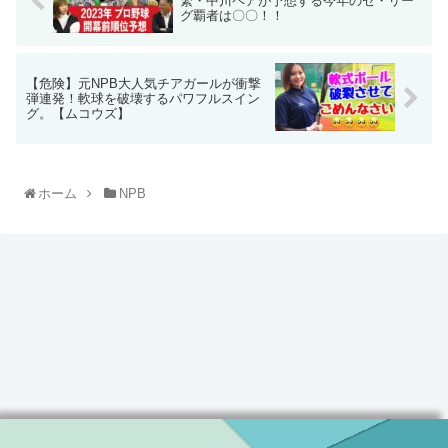
繁・中川ペアが予想する今年のセ・リー
グ覇者は〇〇！！
【危険】元NPB大人気チアガールが衝撃
弾連発！軟球を破壊するパワフルスイン
グ。【ムコウズ】
ホーム
NPB