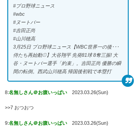
#プロ野球ニュース
#wbc
#ヌートバー
#吉田正尚
#山川穂高
3月25日 プロ野球ニュース【WBC世界一の後･･･
侍たち再始動⚾】大谷翔平 先発81球 8奪三振! 大
谷・ヌートバー選手「約束」。吉田正尚 優勝の瞬
間の転倒。西武山川穂高 帰国後初戦で本塁打
8:
名無しさん＠お腹いっぱい
2023.03.26(Sun)
>>7 おつおつ
9:
名無しさん＠お腹いっぱい
2023.03.26(Sun)