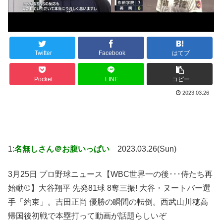
Twitter
Facebook
はてブ
Pocket
LINE
コピー
2023.03.26
1:
名無しさん＠お腹いっぱい
2023.03.26(Sun)
3月25日 プロ野球ニュース【WBC世界一の後･･･侍たち再
始動⚾】大谷翔平 先発81球 8奪三振! 大谷・ヌートバー選
手「約束」。吉田正尚 優勝の瞬間の転倒。西武山川穂高
帰国後初戦で本塁打って動画が話題らしいぞ