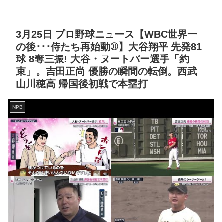
3月25日 プロ野球ニュース【WBC世界一
の後･･･侍たち再始動⚾】大谷翔平 先発81
球 8奪三振! 大谷・ヌートバー選手「約
束」。吉田正尚 優勝の瞬間の転倒。西武
山川穂高 帰国後初戦で本塁打
NPB