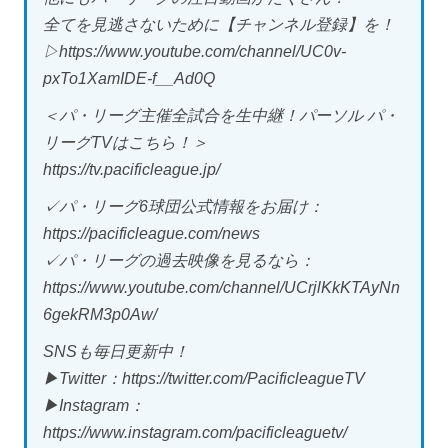
全てを見逃さないために【チャンネル登録】を！
▷https://www.youtube.com/channel/UC0v-
pxTo1XamIDE-f__Ad0Q
＜パ・リーグ主催全試合を生中継！パーソル パ・
リーグTVはこちら！＞
https://tv.pacificleague.jp/
✓パ・リーグ6球団公式情報をお届け：
https://pacificleague.com/news
✓パ・リーグの過去映像を見るなら：
https://www.youtube.com/channel/UCrjlKkKTAyNn
6gekRM3p0Aw/
SNSも毎日更新中！
▶Twitter：https://twitter.com/PacificleagueTV
▶Instagram：
https://www.instagram.com/pacificleaguetv/