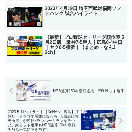
2023年4月19日 埼玉西武対福岡ソフ
NPB
トバンク 試合ハイライト
【最新】プロ野球セ・リーグ順位表 5
NPB
月2日版｜阪神7-5巨人｜広島0-4中日
｜ヤク6-5横浜｜【まとめ・なんJ・
2ch】
NPB通算150本塁打達成｜#99 N.ソト選手
2023.5.17ハイライト【DeNA vs 広島】序
盤リードを許す展開になるも、8回裏に牧
秀悟選手が逆転3ランホームランを放つ
と、続くソト選手もNPB通算150本塁打
を放ち一気に突き放す！