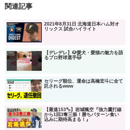
関連記事
2021年8月31日 北海道日本ハム対オ
NPB
リックス 試合ハイライト
【デレデレ】🐶愛犬・愛猫の魅力を語
NPB
るプロ野球選手🐱
セリーグ順位、運命は高橋宏斗に全て
NPB
託されるwww
【最速153㌔】岩城颯空『強力鷹打線
NPB
から1回3奪三振！勝ちパターン食い
込みに期待高まる！』