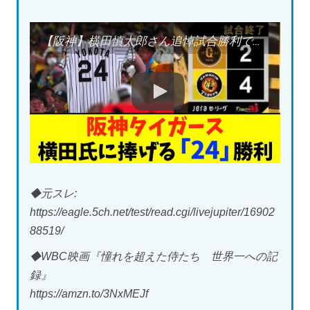
【阪神】横田慎太郎さん追悼試合勝利で飾る！大山逆転２ラン
◆元スレ:
https://eagle.5ch.net/test/read.cgi/livejupiter/16902
88519/
◆WBC映画『憧れを超えた侍たち 世界一への記
録』
https://amzn.to/3NxMEJf