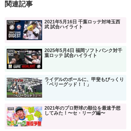
関連記事
2021年5月16日 千葉ロッテ対埼玉西
NPB
武 試合ハイライト
2025年5月4日 福岡ソフトバンク対千
NPB
葉ロッテ 試合ハイライト
ライデルのボールに、甲斐もびっくり
NPB
「ベリーグッド！！」
2021年のプロ野球の順位を最速予想
NPB
してみた！〜セ・リーグ編〜