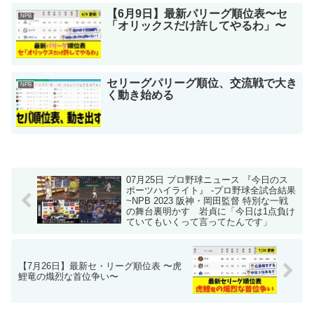
【6月9日】最新パリーグ順位表〜セ
NPB
「オリックスだけ許してやるわ」〜
セリーグパリーグ順位、交流戦で大き
NPB
く動き始める
07月25日 プロ野球ニュース 『今日のス
ポーツハイライト』 -プロ野球全試合結果
~NPB 2023 阪神・岡田監督 特別な一戦
の舞台裏明かす 岩貞に「今日は1点負け
ていてもいくって言ってたんです」
【7月26日】最新セ・リーグ順位表 〜虎
鯉竜の熾烈な首位争い〜