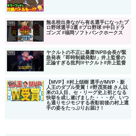
無名校出身ながら有名選手になったプ
NPB
ロ野球選手3選 #プロ野球 #中日ドラ
ゴンズ #福岡ソフトバンクホークス
ヤクルトの不正に暴露!NPB会長が緊
NPB
急発表「即時制裁発動!」井上監督の
正論すぎる批判!#ヤクルト#井上監督
【MVP】#村上頌樹 選手がMVP・新
NPB
人王のダブル受賞！#野茂英雄 さん以
来の3人目、セ・リーグ史上初となる
快挙を成し遂げました・・・が、いつ
も通りモジモジする表彰前後の村上選
手の姿をたっぷりお届け！