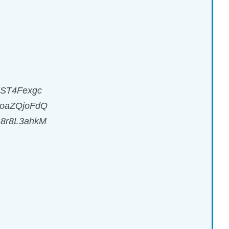
ST4Fexgc
oaZQjoFdQ
8r8L3ahkM