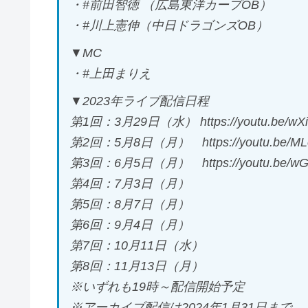
・#前田智徳 （広島東洋カープOB）
・#川上憲伸（中日ドラゴンズOB）
▼MC
・#上田まりえ
▼2023年ライブ配信日程
第1回：3月29日（水） https://youtu.be/wXi
第2回：5月8日（月） https://youtu.be/ML
第3回：6月5日（月） https://youtu.be/wG
第4回：7月3日（月）
第5回：8月7日（月）
第6回：9月4日（月）
第7回：10月11日（水）
第8回：11月13日（月）
※いずれも19時～配信開始予定
※アーカイブ配信は2024年1月31日まで