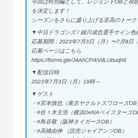
今回は特別編として、レジェンドOBと視
を決定します！
シーズンをさらに盛り上げる至高のトーク
▼中日ドラゴンズ / 細川成也選手サイン色
応募期間：2023年7月3日（月）〜7月8日
応募ページはこちら
https://forms.gle/J4AhCFrkVdLUbuqh6
▼配信日時
2023年7月3日（月）19時～
▼ゲスト
・#宮本慎也（東京ヤクルトスワローズOB
・#佐々木主浩（横浜DeNAベイスターズO
・#鳥谷敬（阪神タイガースOB）
・#高橋由伸 （読売ジャイアンツOB）