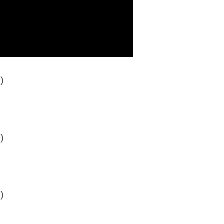
)
)
)