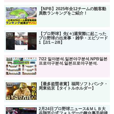
【NPB】2025年全12チームの観客動
NPB
員数ランキングをご紹介！
【プロ野球】先(々)週実際に起こった
NPB
プロ野球の出来事・雑学・エピソード
1【2/1～2/8】
7/22 일야분석.일본야구분석.NPB일본
NPB
프로야구분석.일본프로야구분석.
【最多盗塁者賞】福岡ソフトバンク・
NPB
周東佑京【タイトルホルダー】
2月24日プロ野球ニュース&ＭＬＢ大
NPB
谷翔平公式フォトデーの舞台裏手術後