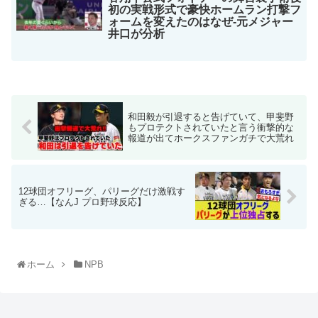
初の実戦形式で豪快ホームラン打撃フ
ォームを変えたのはなぜ-元メジャー
井口が分析
和田毅が引退すると告げていて、甲斐野
もプロテクトされていたと言う衝撃的な
報道が出てホークスファンガチで大荒れ
12球団オフリーグ、パリーグだけ激戦す
ぎる…【なんJ プロ野球反応】
ホーム
NPB