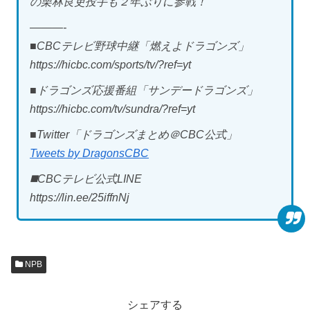
の栗林良吏投手も２年ぶりに参戦！
———-
■CBCテレビ野球中継「燃えよドラゴンズ」
https://hicbc.com/sports/tv/?ref=yt
■ドラゴンズ応援番組「サンデードラゴンズ」
https://hicbc.com/tv/sundra/?ref=yt
■Twitter「ドラゴンズまとめ＠CBC公式」
Tweets by DragonsCBC
◼️CBCテレビ公式LINE
https://lin.ee/25iffnNj
NPB
シェアする