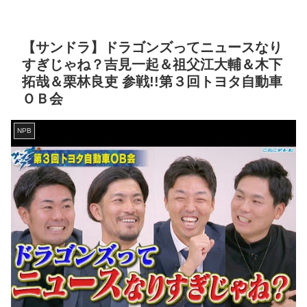
【サンドラ】ドラゴンズってニュースなり
すぎじゃね？吉見一起＆祖父江大輔＆木下
拓哉＆栗林良吏 参戦!!第３回トヨタ自動車
ＯＢ会
NPB