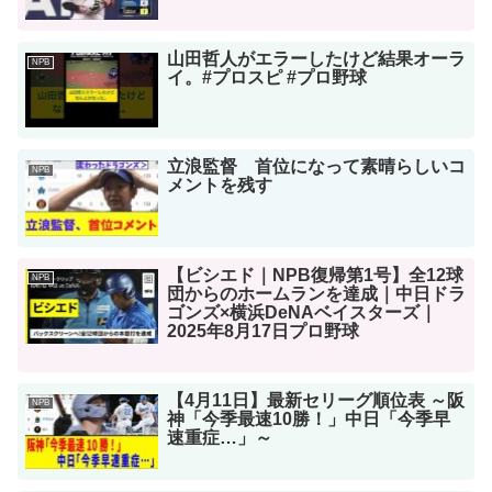
山田哲人がエラーしたけど結果オーラ
NPB
イ。#プロスピ #プロ野球
立浪監督 首位になって素晴らしいコ
NPB
メントを残す
【ビシエド｜NPB復帰第1号】全12球
NPB
団からのホームランを達成｜中日ドラ
ゴンズ×横浜DeNAベイスターズ｜
2025年8月17日プロ野球
【4月11日】最新セリーグ順位表 ～阪
NPB
神「今季最速10勝！」中日「今季早
速重症…」～