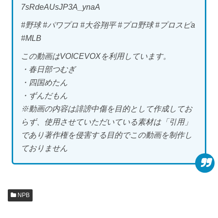
7sRdeAUsJP3A_ynaA
#野球 #パワプロ #大谷翔平 #プロ野球 #プロスピa
#MLB
この動画はVOICEVOXを利用しています。
・春日部つむぎ
・四国めたん
・ずんだもん
※動画の内容は誹謗中傷を目的として作成してお
らず、使用させていただいている素材は「引用」
であり著作権を侵害する目的でこの動画を制作し
ておりません
NPB