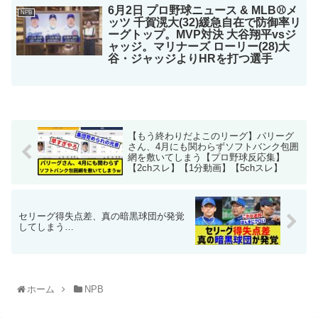
6月2日 プロ野球ニュース & MLB⚾️メ
NPB
ッツ 千賀滉大(32)緩急自在で防御率リ
ーグトップ。MVP対決 大谷翔平vsジ
ャッジ。マリナーズ ローリー(28)大
谷・ジャッジよりHRを打つ選手
【もう終わりだよこのリーグ】パリーグ
さん、4月にも関わらずソフトバンク包囲
網を敷いてしまう【プロ野球反応集】
【2chスレ】【1分動画】【5chスレ】
セリーグ得失点差、真の暗黒球団が発覚
してしまう…
ホーム
NPB