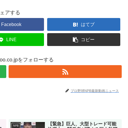
ェアする
Facebook
はてブ
LINE
コピー
yahoo.co.jpをフォローする
プロ野球NPB最新動画ニュース
【緊急】巨人、大型トレード可能
NPB