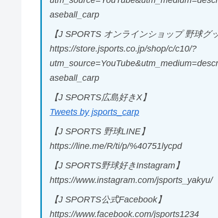
utm_source=YouTube&utm_medium=descri
aseball_carp
【J SPORTS オンラインショップ 野球グ
https://store.jsports.co.jp/shop/c/c10/?
utm_source=YouTube&utm_medium=descri
aseball_carp
【J SPORTS広島好きX】
Tweets by jsports_carp
【J SPORTS 野球LINE】
https://line.me/R/ti/p/%40751lycpd
【J SPORTS野球好きInstagram】
https://www.instagram.com/jsports_yakyu/
【J SPORTS公式Facebook】
https://www.facebook.com/jsports1234