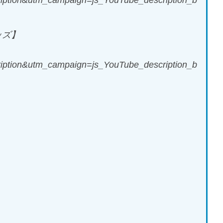
ption&utm_campaign=js_YouTube_description_b
ッズ】
ption&utm_campaign=js_YouTube_description_b