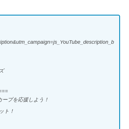
ption&utm_campaign=js_YouTube_description_b
ズ
===
カープを応援しよう！
ット！