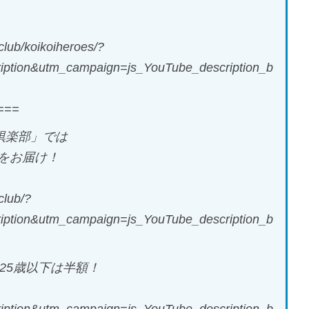
eclub/koikoiheroes/?
ption&utm_campaign=js_YouTube_description_b
===
倶楽部」では
をお届け！
club/?
ption&utm_campaign=js_YouTube_description_b
※25歳以下は半額！