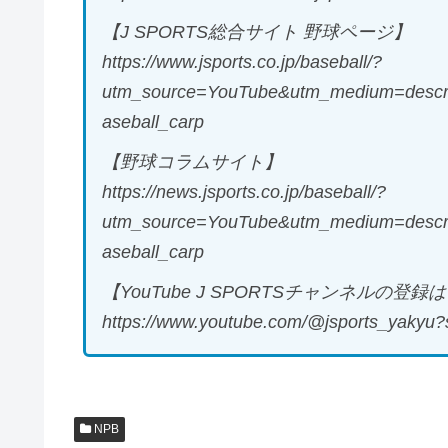
【J SPORTS総合サイト 野球ページ】
https://www.jsports.co.jp/baseball/?
utm_source=YouTube&utm_medium=descri
aseball_carp
【野球コラムサイト】
https://news.jsports.co.jp/baseball/?
utm_source=YouTube&utm_medium=descri
aseball_carp
【YouTube J SPORTSチャンネルの登
https://www.youtube.com/@jsports_yakyu?
NPB