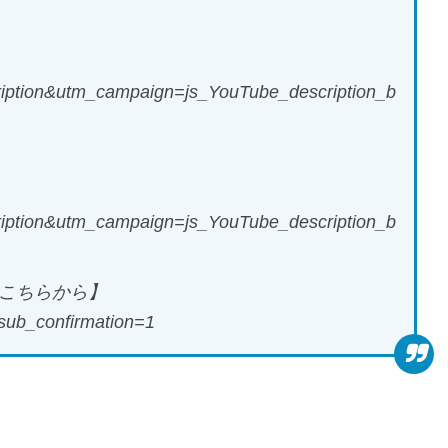
ption&utm_campaign=js_YouTube_description_b
ption&utm_campaign=js_YouTube_description_b
録はこちらから】
sub_confirmation=1