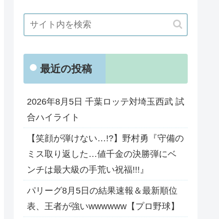
最近の投稿
2026年8月5日 千葉ロッテ対埼玉西武 試
合ハイライト
【笑顔が弾けない…!?】野村勇『守備の
ミス取り返した…値千金の決勝弾にベ
ンチは最大級の手荒い祝福!!!』
パリーグ8月5日の結果速報＆最新順位
表、王者が強いwwwwww【プロ野球】