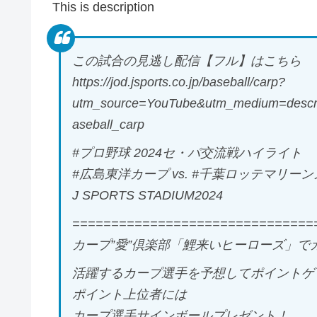
This is description
この試合の見逃し配信【フル】はこちら
https://jod.jsports.co.jp/baseball/carp?
utm_source=YouTube&utm_medium=descri
aseball_carp
#プロ野球 2024セ・パ交流戦ハイライト
#広島東洋カープ vs. #千葉ロッテマリーン
J SPORTS STADIUM2024
===============================
カープ”愛”倶楽部「鯉来いヒーローズ」で
活躍するカープ選手を予想してポイントゲ
ポイント上位者には
カープ選手サインボールプレゼント！