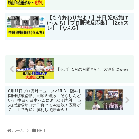
【もう終わりだよ！】中日 逆転負け
NPB
(うんち)【プロ野球反応集】【2chス
レ】【なんG】
【セパ】5月の月間MVP、大波乱にwww
6月11日プロ野球ニュース&MLB【阪神】
岡田彰布監督、火曜５連敗「そらしんど
い」 中日が日本ハムに3年ぶり勝利！ 巨
人は逆転サヨナラ負けで４連敗！広島が
２－１で西武に勝利しで貯金６！
ホーム
NPB