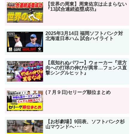
【世界の周東】周東佑京は止まらない
NPB
『13試合連続盗塁成功』
2025年3月14日 福岡ソフトバンク対
NPB
北海道日本ハム 試合ハイライト
【底知れぬパワー】ウォーカー『逆方
NPB
向への打球の伸びが異常…フェンス直
撃シングルヒット』
(７月９日)セリーグ順位まとめ
NPB
【お杉劇場】9回表、ソフトバンク杉
NPB
山マウンドへ･･･