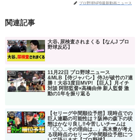
プロ野球NPB最新動画ニュース
関連記事
大谷､尿検査されまくる【なんJ プロ
NPB
野球反応】
11月22日 プロ野球ニュース
NPB
&MLB【侍ジャパン】侍Jが破竹の7連
勝！大谷3度目MVP! 【巨人】月イチ
対談 阿部監督×高橋由伸 新人監督 激
動の1年を振り返る
【セリーグ中間順位予想】現時点での
NPB
巨人連覇の可能性は？阪神の森下の状
態はかなり良し‼︎今苦しいチームは
「〇〇…その理由は…」高木豊が考え
る現時点のセリーグ中間順位予想につ
いて語ります【プロ野球】