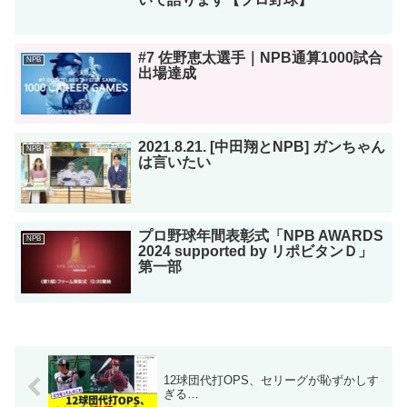
#7 佐野恵太選手｜NPB通算1000試合
NPB
出場達成
2021.8.21. [中田翔とNPB] ガンちゃん
NPB
は言いたい
プロ野球年間表彰式「NPB AWARDS
NPB
2024 supported by リポビタンＤ」
第一部
12球団代打OPS、セリーグが恥ずかしす
ぎる…