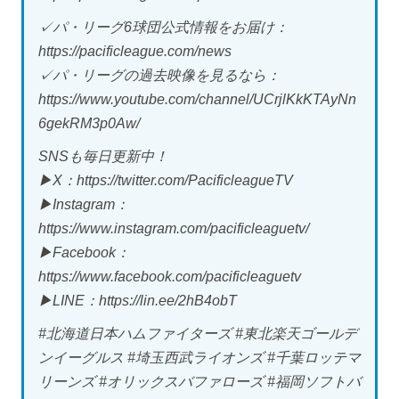
✓パ・リーグ6球団公式情報をお届け：
https://pacificleague.com/news
✓パ・リーグの過去映像を見るなら：
https://www.youtube.com/channel/UCrjlKkKTAyNn
6gekRM3p0Aw/
SNSも毎日更新中！
▶X：https://twitter.com/PacificleagueTV
▶Instagram：
https://www.instagram.com/pacificleaguetv/
▶Facebook：
https://www.facebook.com/pacificleaguetv
▶LINE：https://lin.ee/2hB4obT
#北海道日本ハムファイターズ #東北楽天ゴールデ
ンイーグルス #埼玉西武ライオンズ #千葉ロッテマ
リーンズ #オリックスバファローズ #福岡ソフトバ