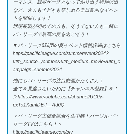
ーマンス、観客が一体となって創り出す特別演出
など、大人も子どもも楽しめる非日常的なイベン
トを開催します！
球場観戦が初めての方も、そうでない方も一緒に
パ・リーグで最高の夏を過ごそう！
▼パ・リーグ6球団の夏イベント情報詳細はこちら
https://pacificleague.com/summerevent2024?
utm_source=youtube&utm_medium=movie&utm_c
ampaign=summer2024
他にもパ・リーグの注目動画がたくさん！
全てを見逃さないために【チャンネル登録】を！
▷https://www.youtube.com/channel/UC0v-
pxTo1XamIDE-f__Ad0Q
＜パ・リーグ主催全試合を生中継！パーソル パ・
リーグTVはこちら！＞
https://pacificleague.com/ptv