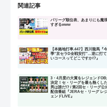
関連記事
パリーグ順位表、あまりにも魔
NPB
すぎるwww
【本拠地打率.447】西川龍馬『
NPB
季“京セラD全戦安打”…逆に打
いコースってどこですか!?』
3・4月度の大賞をレジェンドOB
NPB
決定！セ・リーグを最も熱くし
男は誰だ!? / 第2回セ・リーグ公
配信番組『JERAセ・リーグ レ
ェンドLIVE』