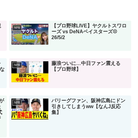
境
【プロ野球LIVE】ヤクルトスワロ
NPB
ーズ vs DeNAベイスターズ⚾
26/5/2
今
藤浪ついに…中日ファン震える
NPB
てな
【プロ野球】
が
パリーグファン、阪神広島にドン
NPB
た
引きしてしまうww【なんJ反応
式
集】
ジ