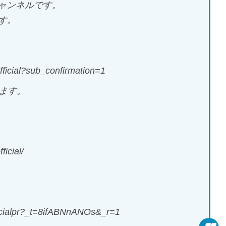
チャンネルです。
す。
fficial?sub_confirmation=1
ます。
icial/
ficialpr?_t=8ifABNnANOs&_r=1