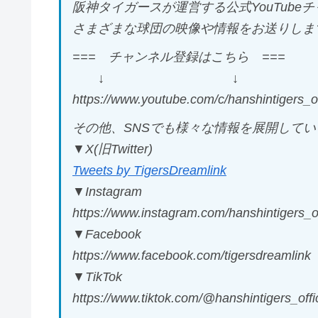
阪神タイガースが運営する公式YouTube
さまざまな球団の映像や情報をお送りしま
=== チャンネル登録はこちら ===
↓ ↓
https://www.youtube.com/c/hanshintigers_o
その他、SNSでも様々な情報を展開してい
▼X(旧Twitter)
Tweets by TigersDreamlink
▼Instagram
https://www.instagram.com/hanshintigers_off
▼Facebook
https://www.facebook.com/tigersdreamlink
▼TikTok
https://www.tiktok.com/@hanshintigers_of