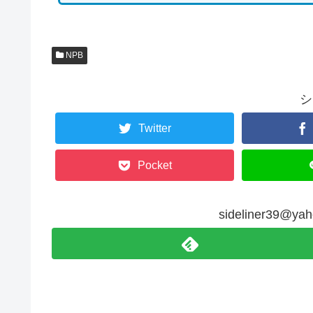
NPB
シ
Twitter
Pocket
sideliner39@