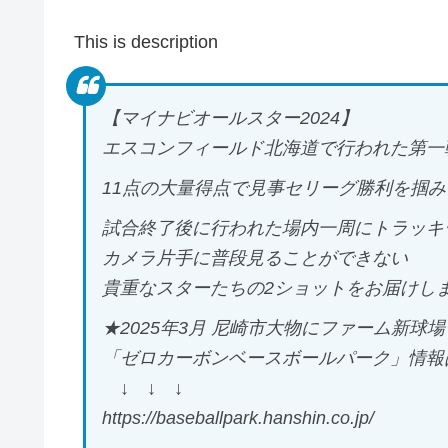
This is description
【マイナビオールスター2024】
エスコンフィールド北海道で行われた第一
11点の大量得点で見事セリーグ勝利を掴
試合終了後に行われた場内一周にトラッキ
カメラ片手に普段見ることができない
貴重なスターたちの2ショットをお届けし
★2025年3月 尼崎市大物にファーム新球場
「ゼロカーボンベースボールパーク」情報
↓ ↓ ↓
https://baseballpark.hanshin.co.jp/