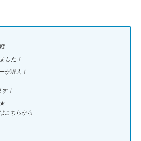
戦
みました！
ーが潜入！
ます！
★
はこちらから