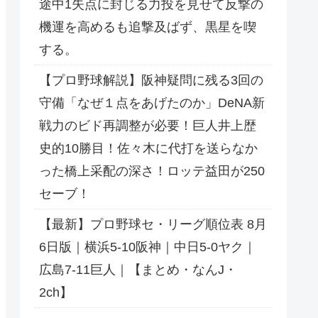
途中1失点に封じる力投を見せて反撃の
機運を高めるも追撃及ばず、黒星を喫
する。
【プロ野球解説】阪神疑問に残る3回の
守備「なぜ１点をあげたのか」DeNA新
戦力のビド再調整が必要！巨人井上歴
史的10勝目！佐々木に代打を送らなか
った橋上采配の深さ！ロッテ益田が250
セーブ！
【最新】プロ野球セ・リーグ順位表 8月
6日版｜横浜5-10阪神｜中日5-0ヤク｜
広島7-11巨人｜【まとめ・なんJ・
2ch】