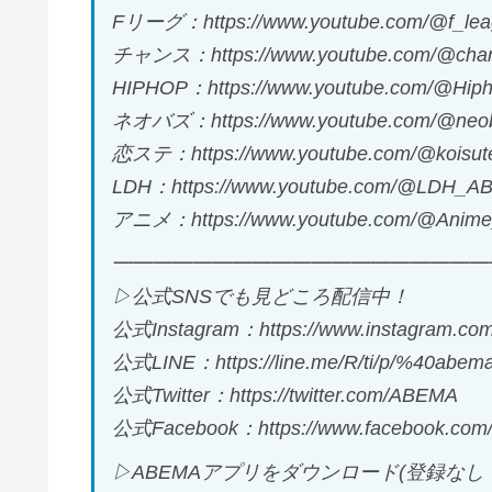
Fリーグ：https://www.youtube.com/@f_lea
チャンス：https://www.youtube.com/@ch
HIPHOP：https://www.youtube.com/@Hi
ネオバズ：https://www.youtube.com/@neo
恋ステ：https://www.youtube.com/@koisu
LDH：https://www.youtube.com/@LDH_A
アニメ：https://www.youtube.com/@Anim
━━━━━━━━━━━━━━━━━━━
▷公式SNSでも見どころ配信中！
公式Instagram：https://www.instagram.com/
公式LINE：https://line.me/R/ti/p/%40abem
公式Twitter：https://twitter.com/ABEMA
公式Facebook：https://www.facebook.com/
▷ABEMAアプリをダウンロード(登録なし