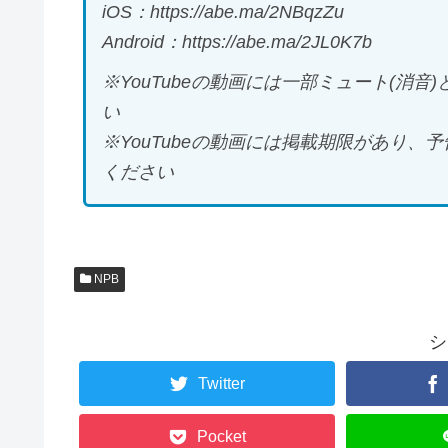
iOS：https://abe.ma/2NBqzZu
Android：https://abe.ma/2JL0K7b
※YouTubeの動画には一部ミュート(消
い
※YouTubeの動画には掲載期限があり
ください
NPB
シ
Twitter
Pocket