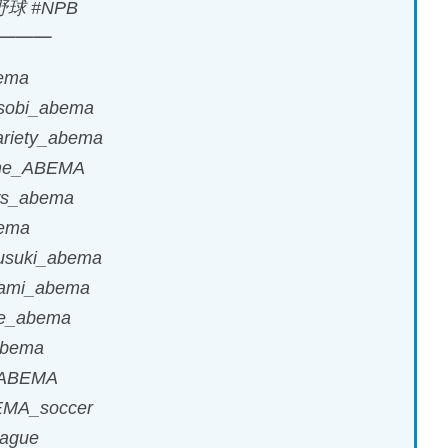
球 #NPB
━━━
ema
sobi_abema
riety_abema
ime_ABEMA
ws_abema
bema
usuki_abema
ami_abema
te_abema
abema
_ABEMA
MA_soccer
ague