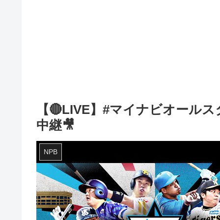
【🔴LIVE】#マイナビオールス
中継🎥
NPB