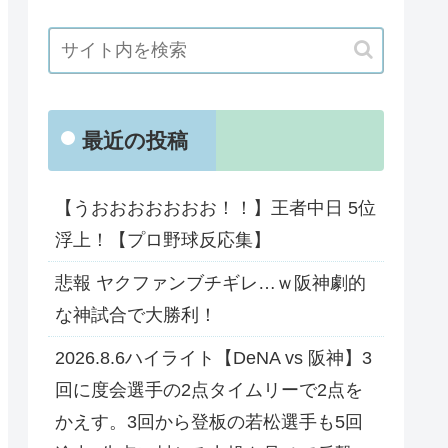
最近の投稿
【うおおおおおおお！！】王者中日 5位
浮上！【プロ野球反応集】
悲報 ヤクファンブチギレ…ｗ阪神劇的
な神試合で大勝利！
2026.8.6ハイライト【DeNA vs 阪神】3
回に度会選手の2点タイムリーで2点を
かえす。3回から登板の若松選手も5回