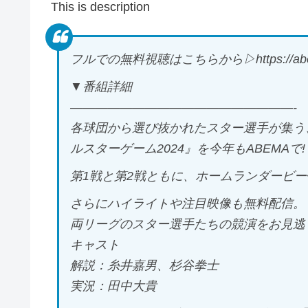
This is description
フルでの無料視聴はこちらから▷https://abe.
▼番組詳細
——————————————————-
各球団から選び抜かれたスター選手が集う
ルスターゲーム2024』を今年もABEMAで!
第1戦と第2戦ともに、ホームランダービー
さらにハイライトや注目映像も無料配信。
両リーグのスター選手たちの競演をお見逃
キャスト
解説：糸井嘉男、杉谷拳士
実況：田中大貴