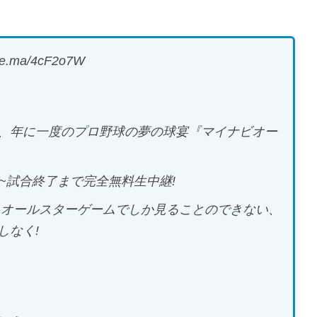
ma/4cF2o7W
、年に一度のプロ野球の夢の球宴『マイナビオー
~試合終了まで完全無料生中継!
 オールスターゲームでしか見ることのできない、
しなく!