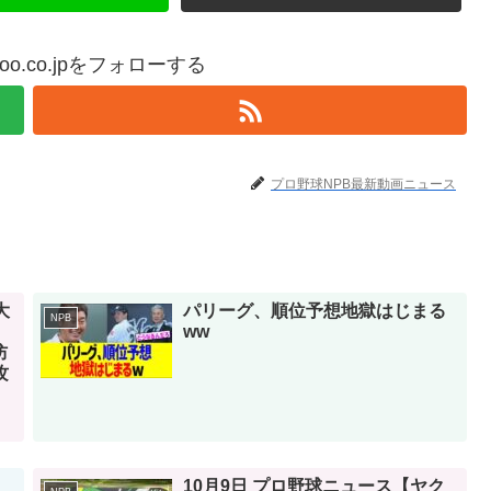
yahoo.co.jpをフォローする
プロ野球NPB最新動画ニュース
大
パリーグ、順位予想地獄はじまる
NPB
ww
防
攻
10月9日 プロ野球ニュース【ヤク