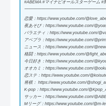
#ABEMA #マイナビオールスターゲーム #野
━━━━━━━━━━━━━━━━━━━
恋愛：https://www.youtube.com/@love_ab
夜あそび：https://www.youtube.com/@yoa
バラエティ：https://www.youtube.com/@va
アベプラ：https://www.youtube.com/@pr
ニュース：https://www.youtube.com/@ne
格闘：https://www.youtube.com/@fight_a
今日好き：https://www.youtube.com/@kyo
オオカミ：https://www.youtube.com/@ook
恋ステ：https://www.youtube.com/@koisu
将棋： https://www.youtube.com/@shogi_
K-pop：https://www.youtube.com/@Kpop
サッカー：https://www.youtube.com/@ABE
Mリーグ：https://www.youtube.com/@m-le