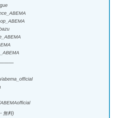
gue
ance_ABEMA
phop_ABEMA
bazu
te_ABEMA
BEMA
e_ABEMA
━━━
abema_official
a
ABEMAofficial
・無料)