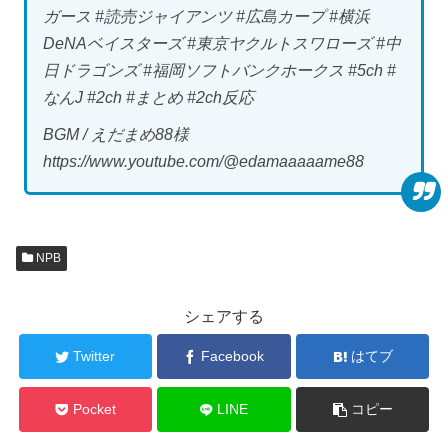
ガース #読売ジャイアンツ #広島カープ #横浜
DeNAベイスターズ #東京ヤクルトスワローズ #中
日ドラゴンズ #福岡ソフトバンクホークス #5ch #
なんJ #2ch #まとめ #2ch反応
BGM / えだまめ88様
https://www.youtube.com/@edamaaaaame88
NPB
シェアする
Twitter
Facebook
はてブ
Pocket
LINE
コピー