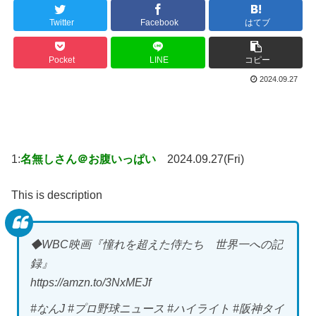
Twitter
Facebook
はてブ
Pocket
LINE
コピー
2024.09.27
1:
名無しさん＠お腹いっぱい
2024.09.27(Fri)
This is description
◆WBC映画『憧れを超えた侍たち 世界一への記
録』
https://amzn.to/3NxMEJf
#なんJ #プロ野球ニュース #ハイライト #阪神タイ