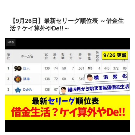
【9月26日】最新セリーグ順位表 ～借金生
活？ケイ算外やDe!!～
NPB