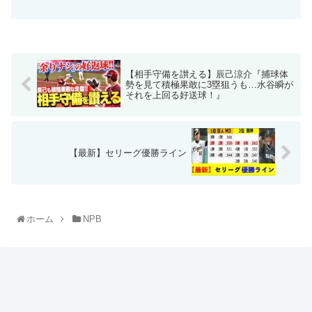
【相手守備を讃える】辰己涼介『捕球体
勢を見て積極果敢に3塁狙うも…水谷瞬が
それを上回る好送球！』
【最新】セリーグ優勝ライン
ホーム
NPB