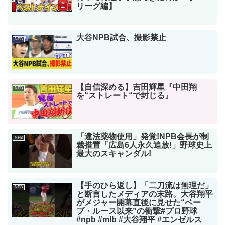
リーグ編】
大谷NPB試合、撮影禁止
NPB
【自信深める】吉田輝星『中田翔
NPB
を“ストレート“で封じる』
「違法薬物使用」発覚!NPB会長が制
NPB
裁措置「広島6人永久追放!」野球史上
最大のスキャンダル!
【手のひら返し】「二刀流は無理だ」
NPB
と断言したメディアの末路。大谷翔平
がメジャー開幕直後に見せた“ベー
ブ・ルース以来”の衝撃#プロ野球
#npb #mlb #大谷翔平 #エンゼルス