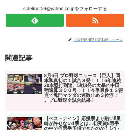
sideliner39@yahoo.co.jpをフォローする
プロ野球NPB最新動画ニュース
関連記事
8月6日 プロ野球ニュース【巨人】岡
NPB
本和真初の１試合３発！！！6年連続
30本塁打到達、5戦8発の大暴れ中田
翔通算３００号！！！今季最多１３得
点で鬼門マツダの連敗止め３位浮上
。プロ野球全試合結果！
【ベストナイン】応援票より酷い⁉︎里
NPB
崎が許せない1票とは…初受賞8選手
の中で何選手予想できたのか⁉︎【パ・