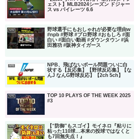
ェスト】MLB2024シーズン ドジャー
ス vs パイレーツ 6.6
野球選手にもおしゃれが必要な理由w
NPB
#npb #野球 #プロ野球 #おもしろ #面
白い #面白い動画 #ダウンタウン #浜
田雅功 #阪神タイガース
NPB、飛ばないボール問題ついに白
NPB
状する【反応集】【野球反応集】【な
んJ なんG野球反応】【2ch 5ch】
TOP 10 PLAYS OF THE WEEK 2025
NPB
#3
【“防御”もスゴイ】モイネロ『粘りに
NPB
粘った110球…本来の投球ではなくと
も7回無失点！』