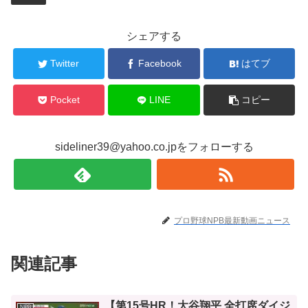
シェアする
Twitter
Facebook
はてブ
Pocket
LINE
コピー
sideliner39@yahoo.co.jpをフォローする
プロ野球NPB最新動画ニュース
関連記事
【第15号HR！大谷翔平 全打席ダイジ
NPB