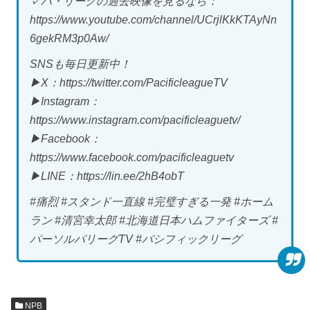
✓パ・リーグの過去映像を見るなら：
https://www.youtube.com/channel/UCrjlKkKTAyNn
6gekRM3p0Aw/
SNSも毎日更新中！
▶X：https://twitter.com/PacificleagueTV
▶Instagram：
https://www.instagram.com/pacificleaguetv/
▶Facebook：
https://www.facebook.com/pacificleaguetv
▶LINE：https://lin.ee/2hB4obT
#痛烈 #スタンド一直線 #完璧すぎる一発 #ホーム
ラン #清宮幸太郎 #北海道日本ハムファイターズ #
パーソルパリーグTV #パシフィックリーグ
NPB