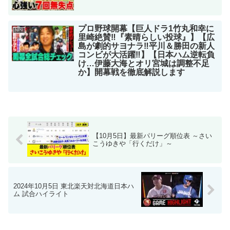
プロ野球開幕【巨人ドラ1竹丸和幸に
NPB
里崎絶賛‼︎『素晴らしい投球』】【広
島が劇的サヨナラ‼︎平川＆勝田の新人
コンビが大活躍‼︎】【日本ハム逆転負
け…伊藤大海とオリ宮城は調整不足
か】開幕戦を徹底解説します
【10月5日】最新パリーグ順位表 ～さい
こうゆきや「行くだけ」～
2024年10月5日 東北楽天対北海道日本ハ
ム 試合ハイライト