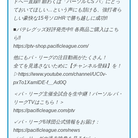
ドへ一直線!! 願わくば「パーソル CS パ」にとっ
ておいてほしい…という声にも頷ける、強打者ら
しい豪快な15号ソロHRで勝ち越しに成功!!
■パテレグッズ好評発売中!! 各商品ご購入はこち
ら!!
https://ptv-shop.pacificleague.com/
他にもパ・リーグの注目動画がたくさん！
全てを見逃さないために【チャンネル登録】を！
▷https://www.youtube.com/channel/UC0v-
pxTo1XamIDE-f__Ad0Q
＜パ・リーグ主催全試合を生中継！パーソル パ・
リーグTVはこちら！＞
https://pacificleague.com/ptv
✓パ・リーグ6球団公式情報をお届け：
https://pacificleague.com/news