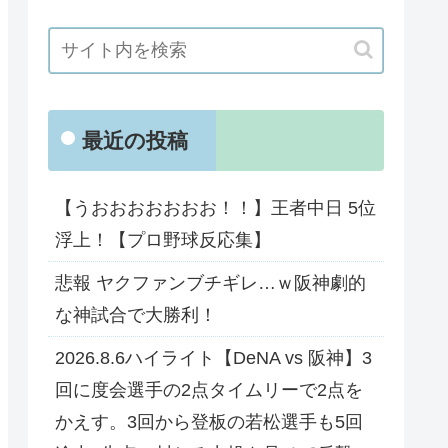
最近の投稿
【うおおおおおおお！！】王者中日 5位
浮上！【プロ野球反応集】
悲報 ヤクファンブチギレ…ｗ阪神劇的
な神試合で大勝利！
2026.8.6ハイライト【DeNA vs 阪神】3
回に度会選手の2点タイムリーで2点を
かえす。3回から登板の若松選手も5回