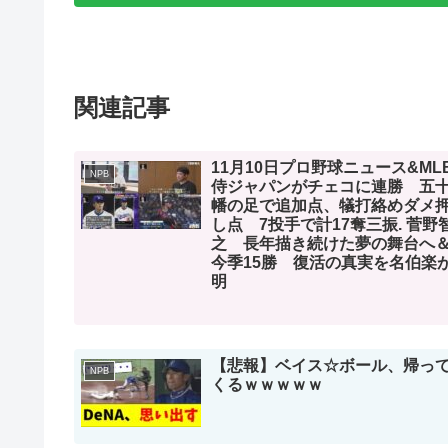
関連記事
11月10日プロ野球ニュース&ML
NPB
侍ジャパンがチェコに連勝 五
幡の足で追加点、犠打絡めダメ
し点 7投手で計17奪三振. 菅野
之 長年描き続けた夢の舞台へ
今季15勝 復活の真実を名伯楽
明
【悲報】ベイス☆ボール、帰っ
NPB
くるｗｗｗｗｗ