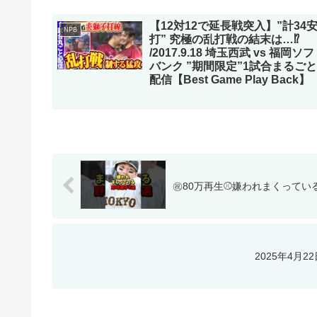
【12対12で延長戦突入】”計34
NPB
打” 究極の乱打戦の結末は…⁉
/2017.9.18 埼玉西武 vs 福岡ソ
バンク ”期間限定”1試合まるごと
配信【Best Game Play Back】
㊗️80万再生⚾️嫌われまくってい
2025年4月