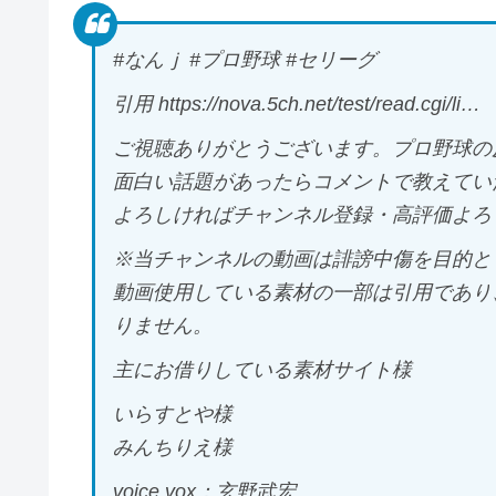
#なんｊ #プロ野球 #セリーグ
引用 https://nova.5ch.net/test/read.cgi/li…
ご視聴ありがとうございます。プロ野球の
面白い話題があったらコメントで教えてい
よろしければチャンネル登録・高評価よろ
※当チャンネルの動画は誹謗中傷を目的と
動画使用している素材の一部は引用であり
りません。
主にお借りしている素材サイト様
いらすとや様
みんちりえ様
voice vox：玄野武宏