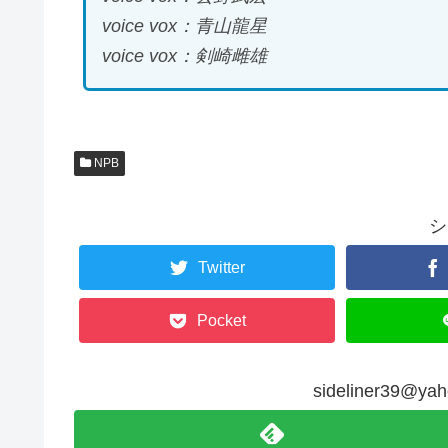
voice vox：青山龍星
voice vox：剣崎雌雄
NPB
シ
Twitter
Pocket
sideliner39@