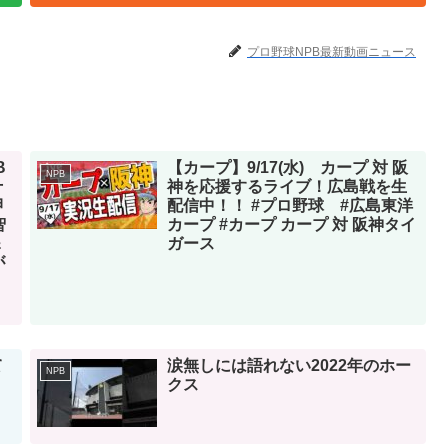
プロ野球NPB最新動画ニュース
B
【カープ】9/17(水) カープ 対 阪
NPB
十
神を応援するライブ！広島戦を生
押
配信中！！ #プロ野球 #広島東洋
智
カープ #カープ カープ 対 阪神タイ
＆
ガース
が
て
涙無しには語れない2022年のホー
NPB
クス