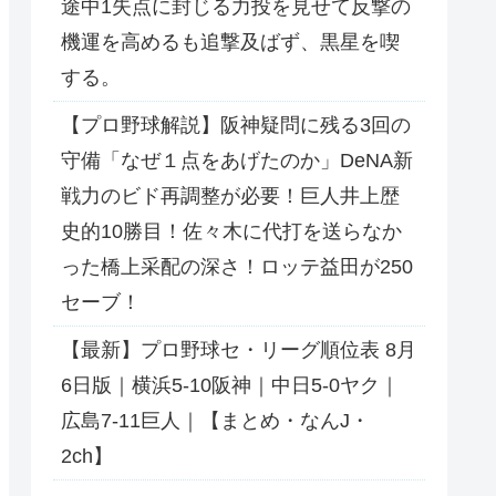
途中1失点に封じる力投を見せて反撃の
機運を高めるも追撃及ばず、黒星を喫
する。
【プロ野球解説】阪神疑問に残る3回の
守備「なぜ１点をあげたのか」DeNA新
戦力のビド再調整が必要！巨人井上歴
史的10勝目！佐々木に代打を送らなか
った橋上采配の深さ！ロッテ益田が250
セーブ！
【最新】プロ野球セ・リーグ順位表 8月
6日版｜横浜5-10阪神｜中日5-0ヤク｜
広島7-11巨人｜【まとめ・なんJ・
2ch】