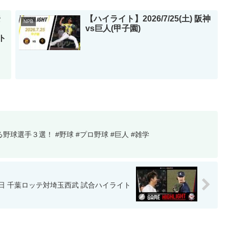
安
【ハイライト】2026/7/25(土) 阪神
NPB
vs巨人(甲子園)
フト
る野球選手３選！ #野球 #プロ野球 #巨人 #雑学
22日 千葉ロッテ対埼玉西武 試合ハイライト